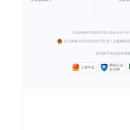
Copyright©
1999-
2026
,
ctrip.com
. Al
沪公网备31010502002731号
丨
互联网药
违法和不良信息举报电话0
网络社会
上海市监
征信网