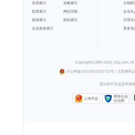
宾馆索引
攻略索引
分销联
机票索引
网站导航
企业礼
旅游索引
邮轮索引
代理合
企业差旅索引
更多加
Copyright©
1999-
2026
,
ctrip.com
. Al
沪公网备31010502002731号
丨
互联网药
违法和不良信息举报电话0
网络社会
上海市监
征信网