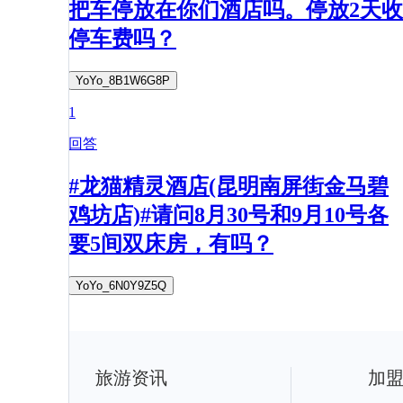
把车停放在你们酒店吗。停放2天收
停车费吗？
YoYo_8B1W6G8P
1
回答
#龙猫精灵酒店(昆明南屏街金马碧
鸡坊店)#请问8月30号和9月10号各
要5间双床房，有吗？
YoYo_6N0Y9Z5Q
旅游资讯
加