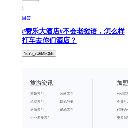
1
回答
#赞乐大酒店#不会老挝语，怎么样
打车去你们酒店？
YoYo_7U6M8Q5B
旅游资讯
加
宾馆索引
攻略索引
分销联
机票索引
网站导航
企业礼
旅游索引
邮轮索引
代理合
企业差旅索引
更多加