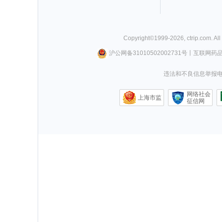
Copyright©
1999-
2026
,
ctrip.com
. Al
沪公网备31010502002731号
丨
互联网药
违法和不良信息举报电话0
网络社会
上海市监
征信网