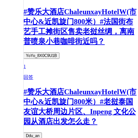
#赞乐大酒店ChaleunxayHotelW(市
中心&近凯旋门800米）#法国街布
艺手工摊街区售卖老挝丝绸，离南
普喷泉小巷咖啡街近吗？
YoYo_8X0C9U1B
1
回答
#赞乐大酒店ChaleunxayHotelW(市
中心&近凯旋门800米）#老挝泰国
友谊大桥周边片区、Inpeng 文化公
园从酒店出发怎么走？
Ddu_an