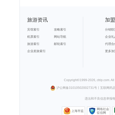
旅游资讯
加
宾馆索引
攻略索引
分销联
机票索引
网站导航
企业礼
旅游索引
邮轮索引
代理合
企业差旅索引
更多加
Copyright©
1999-
2026
,
ctrip.com
. Al
沪公网备31010502002731号
丨
互联网药
违法和不良信息举报电话0
网络社会
上海市监
征信网