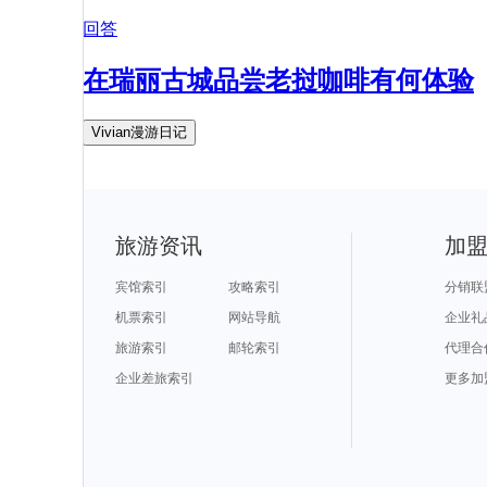
回答
在瑞丽古城品尝老挝咖啡有何体验
Vivian漫游日记
旅游资讯
加
宾馆索引
攻略索引
分销联
机票索引
网站导航
企业礼
旅游索引
邮轮索引
代理合
企业差旅索引
更多加