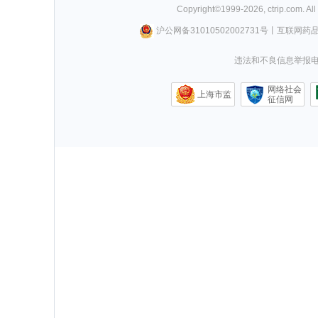
Copyright©
1999-
2026
,
ctrip.com
. Al
沪公网备31010502002731号
丨
互联网药
违法和不良信息举报电话0
网络社会
上海市监
征信网