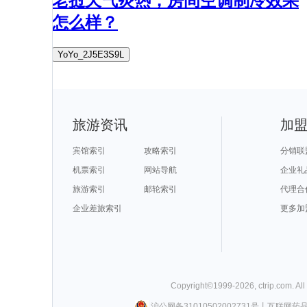
老挝天气炎热，房间空调制冷效果
怎么样？
YoYo_2J5E3S9L
旅游资讯
加
宾馆索引
攻略索引
分销联
机票索引
网站导航
企业礼
旅游索引
邮轮索引
代理合
企业差旅索引
更多加
Copyright©
1999-
2026
,
ctrip.com
. Al
沪公网备31010502002731号
丨
互联网药