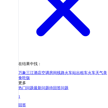
在结果中找：
万象
三江
酒店
空调
房间
线路
火车站
出租车
火车
天气
美
食
吃饭
更多
热门问题
最新问题
待回答问题
1
回答