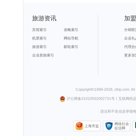
旅游资讯
加
宾馆索引
攻略索引
分销联
机票索引
网站导航
企业礼
旅游索引
邮轮索引
代理合
企业差旅索引
更多加
Copyright©
1999-
2026
,
ctrip.com
. Al
沪公网备31010502002731号
丨
互联网药
违法和不良信息举报电话0
网络社会
上海市监
征信网