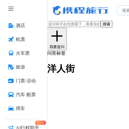
搜索
酒店
机票
我要提问
火车票
问答标签
洋人街
旅游
门票·活动
汽车·船票
用车
NEW
AI行程助手