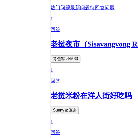
热门问题
最新问题
待回答问题
1
回答
老挝夜市（Sisavangvon
背包客·小M30
1
回答
老挝米粉在洋人街好吃吗
Sunny🛫旅迹
1
回答