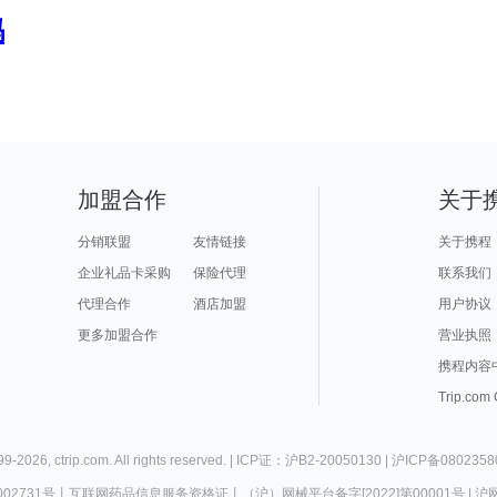
吗
加盟合作
关于
分销联盟
友情链接
关于携程
企业礼品卡采购
保险代理
联系我们
代理合作
酒店加盟
用户协议
更多加盟合作
营业执照
携程内容
Trip.com
99-
2026
,
ctrip.com
. All rights reserved. |
ICP证：沪B2-20050130
|
沪ICP备0802358
02731号
丨
互联网药品信息服务资格证
丨
（沪）网械平台备字[2022]第00001号
|
沪网