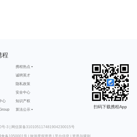
携程
携程热点
诚聘英才
隐私政策
安全中心
中心
知识产权
扫码下载携程App
 Group
算法公示
0号-3
|
网信算备310105117481904230015号
食备1050001号
|
旅游度假资质
|
平台信息
|
资质与规则