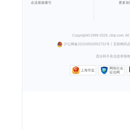
企业差旅索引
更多加
Copyright©
1999-
2026
,
ctrip.com
. Al
沪公网备31010502002731号
丨
互联网药
违法和不良信息举报电话0
网络社会
上海市监
征信网