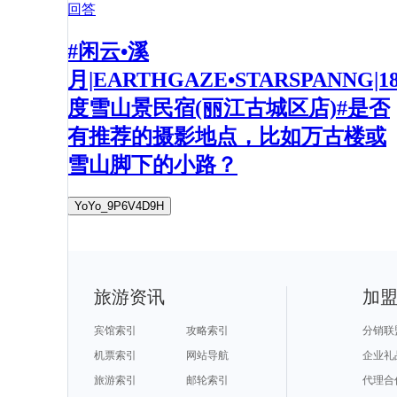
回答
#闲云•溪
月|EARTHGAZE•STARSPANNG|1
度雪山景民宿(丽江古城区店)#是否
有推荐的摄影地点，比如万古楼或
雪山脚下的小路？
YoYo_9P6V4D9H
旅游资讯
加
宾馆索引
攻略索引
分销联
机票索引
网站导航
企业礼
旅游索引
邮轮索引
代理合