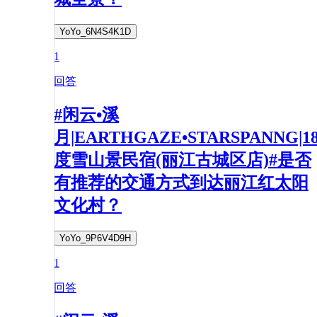
YoYo_6N4S4K1D
1
回答
#闲云•溪
月|EARTHGAZE•STARSPANNG|1
度雪山景民宿(丽江古城区店)#是否
有推荐的交通方式到达丽江红太阳
文化村？
YoYo_9P6V4D9H
1
回答