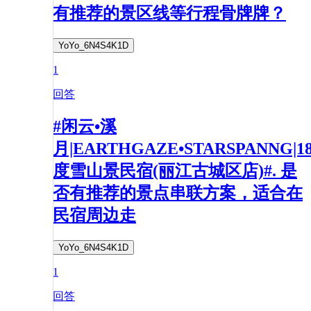
有推荐的景区线等行程骨牌牌？
YoYo_6N4S4K1D
1
回答
#闲云•溪
月|EARTHGAZE•STARSPANNG|1
度雪山景民宿(丽江古城区店)#. 是
否有推荐的景点串联方案，适合在
民宿周边走
YoYo_6N4S4K1D
1
回答