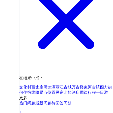
在结果中找：
文化村
百丈崖黑龙潭
丽江古城
万古楼
束河古镇
四方街
何
住宿
线路
景点
位置
民宿
比如
酒店
周边
行程
一日游
更多
热门问题
最新问题
待回答问题
1