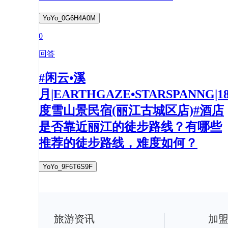
YoYo_0G6H4A0M
0
回答
#闲云•溪
月|EARTHGAZE•STARSPANNG|1
度雪山景民宿(丽江古城区店)#酒店
是否靠近丽江的徒步路线？有哪些
推荐的徒步路线，难度如何？
YoYo_9F6T6S9F
旅游资讯
加