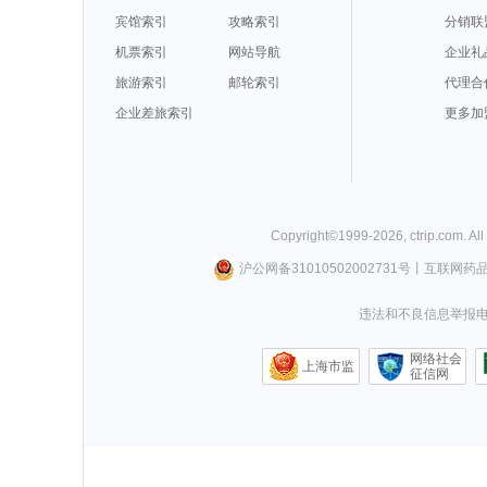
宾馆索引
攻略索引
分销联
机票索引
网站导航
企业礼
旅游索引
邮轮索引
代理合
企业差旅索引
更多加
Copyright©
1999-
2026
,
ctrip.com
. Al
沪公网备31010502002731号
丨
互联网药
违法和不良信息举报电话0
网络社会
上海市监
征信网