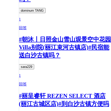
dominum TANG
1
回答
#朝沐丨日照金山雪山观景空中花园
Villa别院(丽江束河古镇店)#民宿能
送白沙古镇吗？
sara229
1
回答
#丽呈睿轩 REZEN SELECT 酒店
(丽江古城区店)#到白沙古镇方便吗