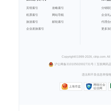
宾馆索引
攻略索引
分销联
机票索引
网站导航
企业礼
旅游索引
邮轮索引
代理合
企业差旅索引
更多加
Copyright©
1999-
2026
,
ctrip.com
. Al
沪公网备31010502002731号
丨
互联网药
违法和不良信息举报电话0
网络社会
上海市监
征信网