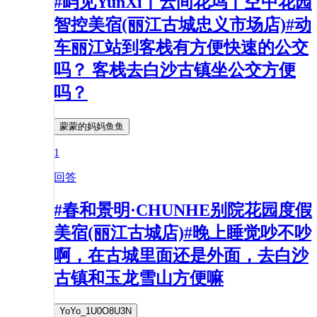
#屿见YunXi丨云间花坞丨空中花园
智控美宿(丽江古城忠义市场店)#动
车丽江站到客栈有方便快速的公交
吗？ 客栈去白沙古镇坐公交方便
吗？
蒙蒙的妈妈鱼鱼
1
回答
#春和景明·CHUNHE别院花园度假
美宿(丽江古城店)#晚上睡觉吵不吵
啊，在古城里面还是外面，去白沙
古镇和玉龙雪山方便嘛
YoYo_1U0O8U3N