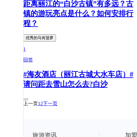
距离丽江的“白沙古镇”有多远？古
镇的游玩亮点是什么？如何安排行
程？
优秀的马肯菠萝
1
回答
#海友酒店（丽江古城大水车店）#
请问距去雪山怎么去?白沙
上一页
1
2
下一页
旅游资讯
加