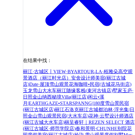
在结果中找：
丽江·古城区丨VIEW·BYARTOUR-LA·栢雅朵高空观
景酒店（丽江时光店）
安舍设计师美宿(丽江古城
店)
Date·屋顶雪山观景花海咖啡•民宿(古城花马街店)
玉龙雪山
大水车
丽江随缘客栈(束河古镇店)
墅家玉庐·
日照金山纳西秘境Villa(丽江店)
闲云•溪
月|EARTHGAZE•STARSPANNG|180度雪山景民宿
(丽江古城区店)
丽江石洛克
丽江古城都泊林·浮光集|日
照金山雪山观景民宿(大水车店)
花神·云墅设计师酒店
(丽江古城大水车店)
丽呈睿轩｜REZEN SELECT 酒店
(丽江古城区·师范学院店)
春和景明·CHUNHE别院花
园度假美宿(丽江古城店)
拾柒.雪山观景度假别墅
May