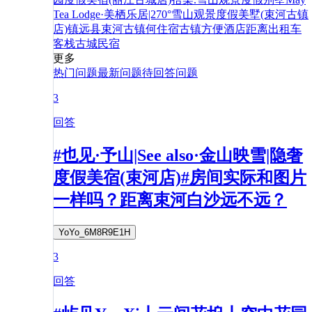
Tea Lodge·美栖乐居|270°雪山观景度假美墅(束河古镇
店)
镇远县
束河古镇
何
住宿
古镇
方便
酒店
距离
出租车
客栈
古城
民宿
更多
热门问题
最新问题
待回答问题
3
回答
#也见·予山|See also·金山映雪|隐奢
度假美宿(束河店)#房间实际和图片
一样吗？距离束河白沙远不远？
YoYo_6M8R9E1H
3
回答