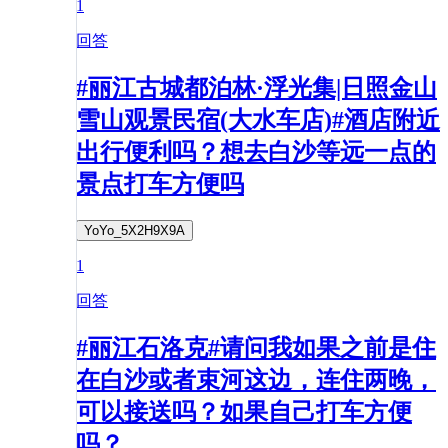
1
回答
#丽江古城都泊林·浮光集|日照金山
雪山观景民宿(大水车店)#酒店附近
出行便利吗？想去白沙等远一点的
景点打车方便吗
YoYo_5X2H9X9A
1
回答
#丽江石洛克#请问我如果之前是住
在白沙或者束河这边，连住两晚，
可以接送吗？如果自己打车方便
吗？