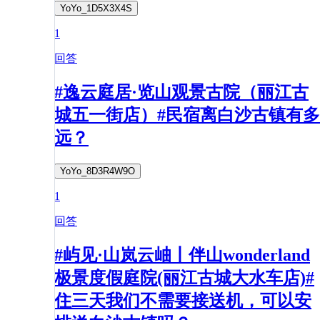
YoYo_1D5X3X4S
1
回答
#逸云庭居·览山观景古院（丽江古
城五一街店）#民宿离白沙古镇有多
远？
YoYo_8D3R4W9O
1
回答
#屿见·山岚云岫丨伴山wonderland
极景度假庭院(丽江古城大水车店)#
住三天我们不需要接送机，可以安