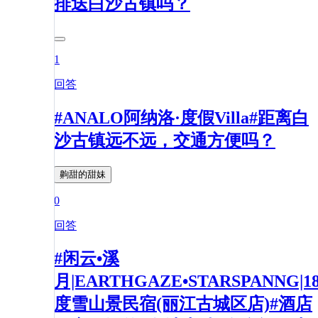
排送白沙古镇吗？
1
回答
#ANALO阿纳洛·度假Villa#距离白
沙古镇远不远，交通方便吗？
齁甜的甜妹
0
回答
#闲云•溪
月|EARTHGAZE•STARSPANNG|1
度雪山景民宿(丽江古城区店)#酒店