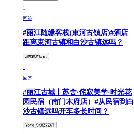
1
回答
#丽江随缘客栈(束河古镇店)#酒店
距离束河古镇和白沙古镇远吗？
x的旅游日记
1
回答
#丽江古城丨苏舍·侘寂美学·时光花
园民宿（南门木府店）#从民宿到白
沙古镇远吗开车多长时间？
YoYo_5K8Z7Z6T