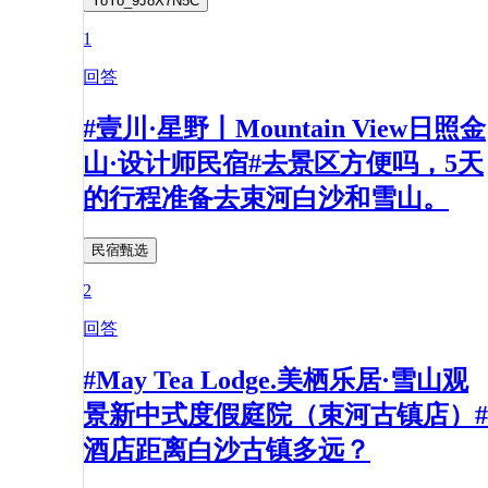
YoYo_9J8X7N5C
1
回答
#壹川·星野丨Mountain View日照金
山·设计师民宿#去景区方便吗，5天
的行程准备去束河白沙和雪山。
民宿甄选
2
回答
#May Tea Lodge.美栖乐居·雪山观
景新中式度假庭院（束河古镇店）#
酒店距离白沙古镇多远？