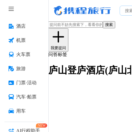
搜索
酒店
机票
我要提问
火车票
问答标签
庐山登庐酒店(庐山
旅游
门票·活动
汽车·船票
用车
NEW
AI行程助手