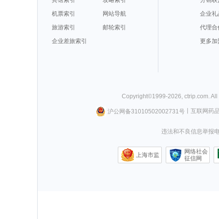
宾馆索引
攻略索引
分销联
机票索引
网站导航
企业礼
旅游索引
邮轮索引
代理合
企业差旅索引
更多加
Copyright©
1999-
2026
,
ctrip.com
. Al
沪公网备31010502002731号
丨
互联网药
违法和不良信息举报电话0
网络社会
上海市监
征信网