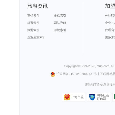
旅游资讯
加
宾馆索引
攻略索引
分销联
机票索引
网站导航
企业礼
旅游索引
邮轮索引
代理合
企业差旅索引
更多加
Copyright©
1999-
2026
,
ctrip.com
. Al
沪公网备31010502002731号
丨
互联网药
违法和不良信息举报电话0
网络社会
上海市监
征信网