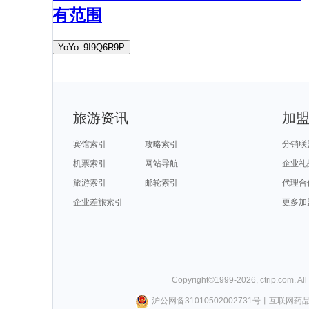
有范围
YoYo_9I9Q6R9P
旅游资讯
加
宾馆索引
攻略索引
分销联
机票索引
网站导航
企业礼
旅游索引
邮轮索引
代理合
企业差旅索引
更多加
Copyright©
1999-
2026
,
ctrip.com
. Al
沪公网备31010502002731号
丨
互联网药