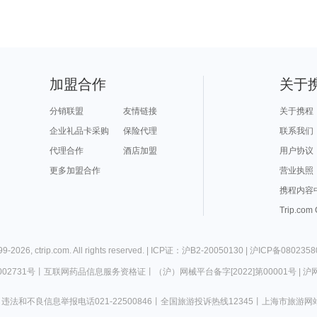
加盟合作
关于
分销联盟
友情链接
关于携程
企业礼品卡采购
保险代理
联系我们
代理合作
酒店加盟
用户协议
更多加盟合作
营业执照
携程内容
Trip.com
99-
2026
,
ctrip.com
. All rights reserved. |
ICP证：沪B2-20050130
|
沪ICP备0802358
02731号
丨
互联网药品信息服务资格证
丨
（沪）网械平台备字[2022]第00001号
|
沪网
违法和不良信息举报电话021-22500846
丨
全国旅游投诉热线12345
丨
上海市旅游网