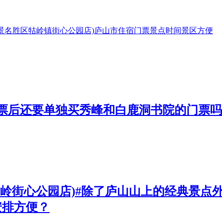
景名胜区牯岭镇街心公园店)
庐山市
住宿
门票
景点
时间
景区
方便
门票后还要单独买秀峰和白鹿洞书院的门票
牯岭街心公园店)#除了庐山山上的经典景
安排方便？