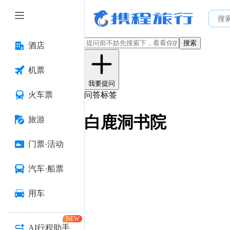
搜索
酒店
机票
我要提问
火车票
问答标签
白鹿洞书院
旅游
门票·活动
汽车·船票
用车
NEW
AI行程助手