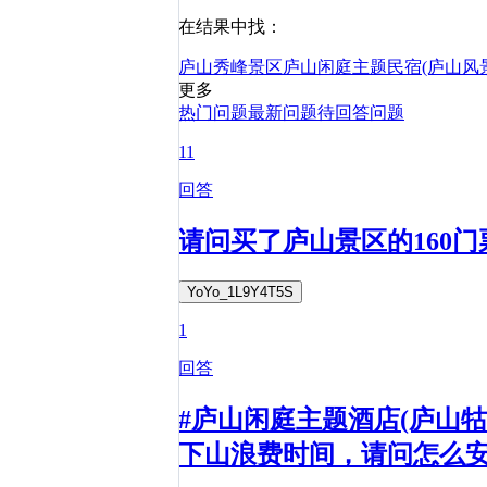
在结果中找：
庐山秀峰景区
庐山闲庭主题民宿(庐山风
更多
热门问题
最新问题
待回答问题
11
回答
请问买了庐山景区的160
YoYo_1L9Y4T5S
1
回答
#庐山闲庭主题酒店(庐山
下山浪费时间，请问怎么