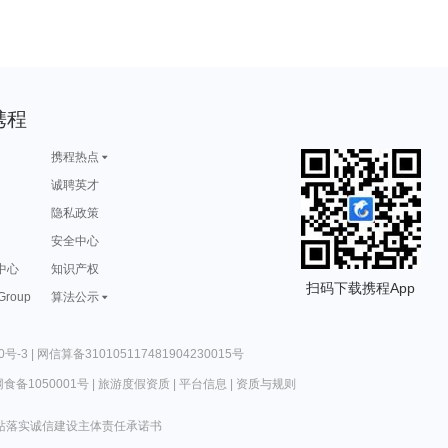
携程
携程热点
诚聘英才
隐私政策
安全中心
中心
知识产权
扫码下载携程App
 Group
算法公示
0号-3
|
网信算备310105117481904230015号
食备1050001号
|
旅游度假资质
|
平台信息
|
资质与规则
站落实诚信建设主体责任承诺书