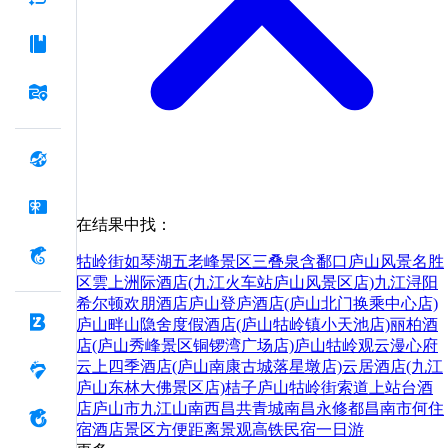
在结果中找：
牯岭街
如琴湖
五老峰景区
三叠泉
含鄱口
庐山风景名胜
区
雲上洲际酒店(九江火车站庐山风景区店)
九江浔阳
希尔顿欢朋酒店
庐山登庐酒店(庐山北门换乘中心店)
庐山畔山隐舍度假酒店(庐山牯岭镇小天池店)
丽柏酒
店(庐山秀峰景区铜锣湾广场店)
庐山牯岭观云漫心府
云上四季酒店(庐山南康古城落星墩店)
云居酒店(九江
庐山东林大佛景区店)
桔子庐山牯岭街索道上站台酒
店
庐山市
九江
山南
西昌
共青城
南昌
永修
都昌
南市
何
住
宿
酒店
景区
方便
距离
景观
高铁
民宿
一日游