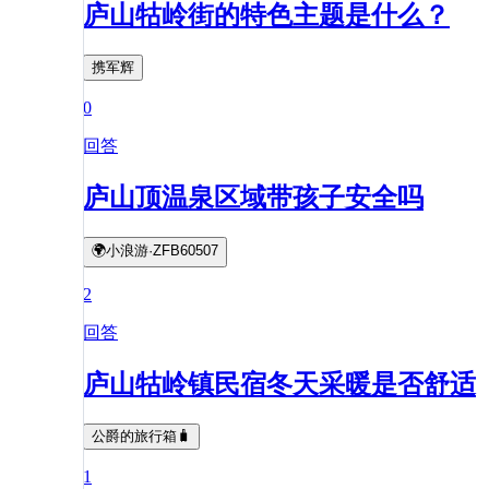
庐山牯岭街的特色主题是什么？
携军辉
0
回答
庐山顶温泉区域带孩子安全吗
🌍小浪游·ZFB60507
2
回答
庐山牯岭镇民宿冬天采暖是否舒适
公爵的旅行箱🧳
1