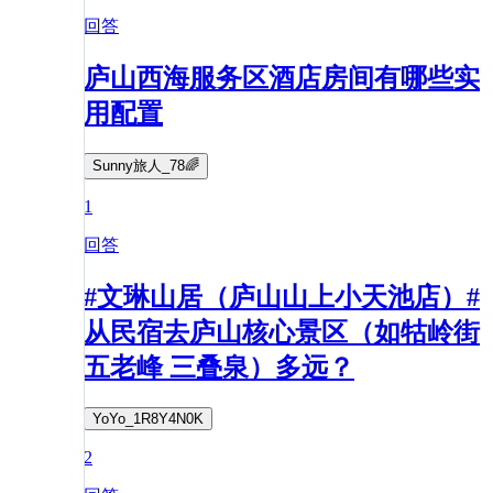
回答
庐山西海服务区酒店房间有哪些实
用配置
Sunny旅人_78🌈
1
回答
#文琳山居（庐山山上小天池店）#
从民宿去庐山核心景区（如牯岭街
五老峰 三叠泉）多远？
YoYo_1R8Y4N0K
2