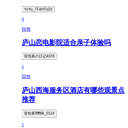
YoYo_7T4H7U2V
0
回答
庐山恋电影院适合亲子体验吗
背包客の日记4378
1
回答
庐山西海服务区酒店有哪些观景点
推荐
背包客🗺️86_0114
1