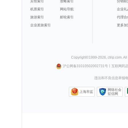
宾馆索引
攻略索引
分销联
机票索引
网站导航
企业礼
旅游索引
邮轮索引
代理合
企业差旅索引
更多加
Copyright©
1999-
2026
,
ctrip.com
. Al
沪公网备31010502002731号
丨
互联网药
违法和不良信息举报电话0
网络社会
上海市监
征信网