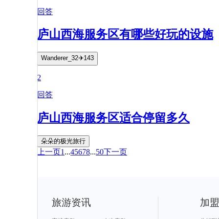
回答
庐山西海服务区有哪些好玩的设施
Wanderer_32✈️143
2
回答
庐山西海服务区适合停留多久
朵朵的极光旅行
上一页
1
...
4
5
6
7
8
...
50
下一页
旅游资讯
加