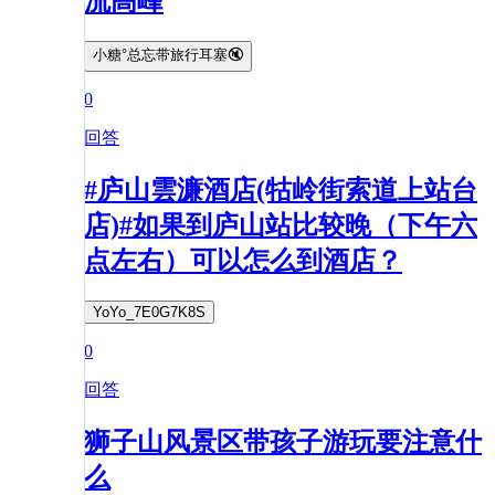
流高峰
小糖°总忘带旅行耳塞🔇
0
回答
#庐山雲濂酒店(牯岭街索道上站台
店)#如果到庐山站比较晚（下午六
点左右）可以怎么到酒店？
YoYo_7E0G7K8S
0
回答
狮子山风景区带孩子游玩要注意什
么