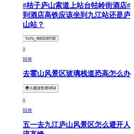
#桔子庐山索道上站台牯岭街酒店#
到酒店高铁应该坐到九江站还是庐
山站？
YoYo_4M2O8Y0E
0
回答
去霍山风景区玻璃栈道恐高怎么办
🌍小鹿游世界M54
0
回答
五一去九江庐山风景区怎么避开人