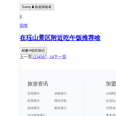
Sunny🧳旅途探秘者
0
回答
在珏山景区附近吃午饭推荐啥
鲸趣✈️蚊匠旅记
上一页
1
2
3
4
5
6
7
...
14
下一页
旅游资讯
加
宾馆索引
攻略索引
分销联
机票索引
网站导航
企业礼
旅游索引
邮轮索引
代理合
企业差旅索引
更多加