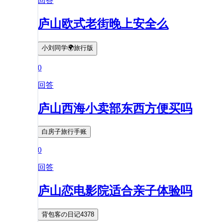
回答
庐山欧式老街晚上安全么
小刘同学🌍旅行版
0
回答
庐山西海小卖部东西方便买吗
白房子旅行手账
0
回答
庐山恋电影院适合亲子体验吗
背包客の日记4378