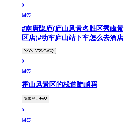
0
回答
#南唐隐庐(庐山风景名胜区秀峰景
区店)#动车庐山站下车怎么去酒店
YoYo_6Z2N9W6Q
0
回答
霍山风景区的栈道陡峭吗
探索星人✈️oO
0
回答