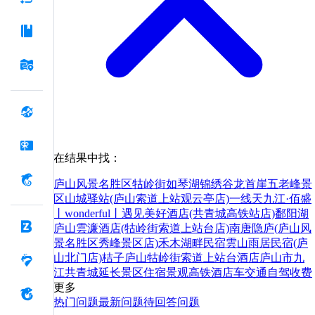
在结果中找：
庐山风景名胜区
牯岭街
如琴湖
锦绣谷
龙首崖
五老峰景
区
山城驿站(庐山索道上站观云亭店)
一线天
九江·佰盛
丨wonderful丨遇见美好酒店(共青城高铁站店)
鄱阳湖
庐山雲濂酒店(牯岭街索道上站台店)
南唐隐庐(庐山风
景名胜区秀峰景区店)
禾木湖畔民宿
雲山雨居民宿(庐
山北门店)
桔子庐山牯岭街索道上站台酒店
庐山市
九
江
共青城
延长
景区
住宿
景观
高铁
酒店
车
交通
自驾
收费
更多
热门问题
最新问题
待回答问题