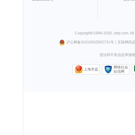
Copyright©
1999-
2026
,
ctrip.com
. Al
沪公网备31010502002731号
丨
互联网药
违法和不良信息举报电话0
网络社会
上海市监
征信网