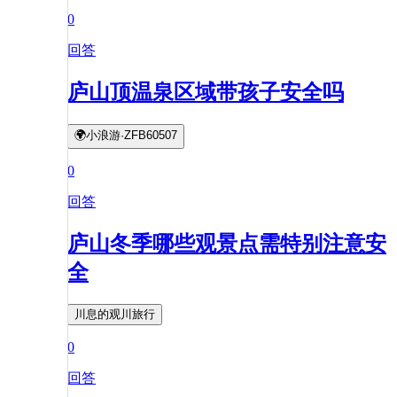
0
回答
庐山顶温泉区域带孩子安全吗
🌍小浪游·ZFB60507
0
回答
庐山冬季哪些观景点需特别注意安
全
川息的观川旅行
0
回答