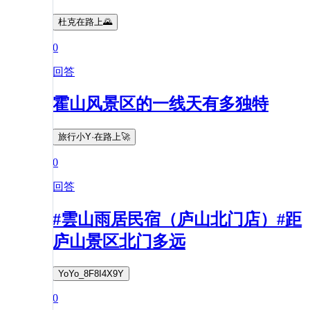
杜克在路上🌄
0
回答
霍山风景区的一线天有多独特
旅行小Y·在路上🚀
0
回答
#雲山雨居民宿（庐山北门店）#距
庐山景区北门多远
YoYo_8F8I4X9Y
0