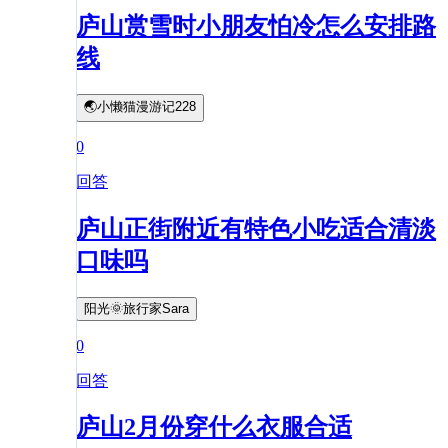
庐山赏雪时小朋友怕冷怎么安排路
线
🌏小懒猫漫游记228
0
回答
庐山正街附近有特色小吃适合清淡
口味吗
阳光🌞旅行家Sara
0
回答
庐山2月份穿什么衣服合适