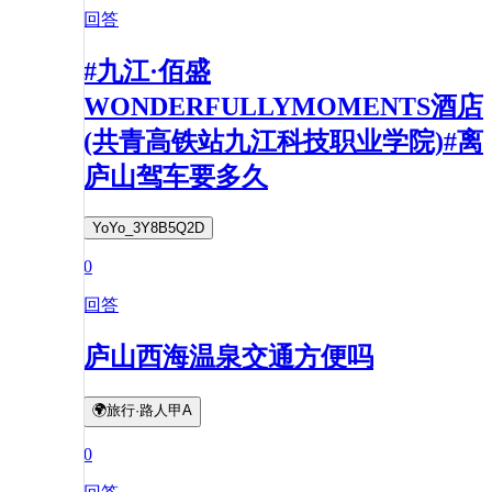
回答
#九江·佰盛
WONDERFULLYMOMENTS酒店
(共青高铁站九江科技职业学院)#离
庐山驾车要多久
YoYo_3Y8B5Q2D
0
回答
庐山西海温泉交通方便吗
🌍旅行·路人甲A
0