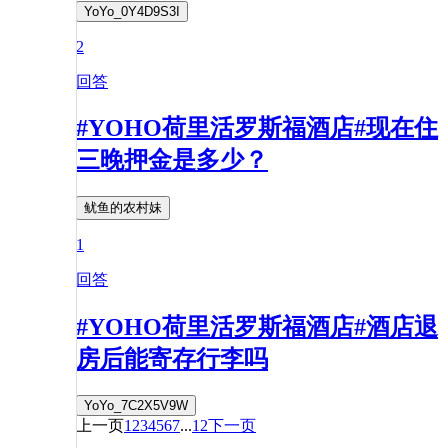
YoYo_0Y4D9S3I
2
回答
#YOHO荷里活罗斯福酒店#现在住
三晚押金是多少？
鱿鱼的农村妹
1
回答
#YOHO荷里活罗斯福酒店#酒店退
房后能寄存行李吗
YoYo_7C2X5V9W
上一页
1
2
3
4
5
6
7
...
12
下一页