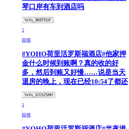
琴口岸有车到酒店吗
YoYo_3B8T5I1F
2
回答
#YOHO荷里活罗斯福酒店#他家押
金什么时候到账啊？真的收的好
多，然后到账又好慢……说是当天
退房的晚上，现在已经10:54了都还
YoYo_3J1S2S8H
2
回答
#YOHO荷里活罗斯福酒店#半夜港