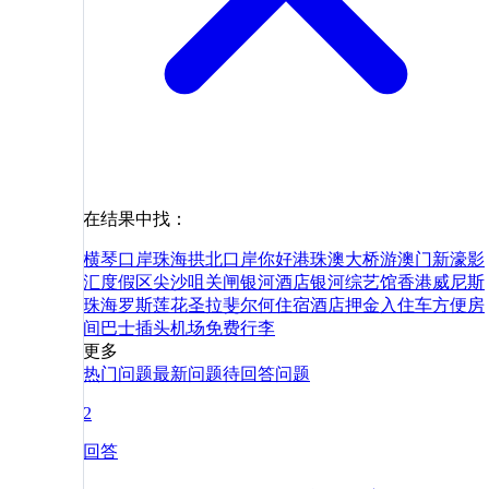
在结果中找：
横琴口岸
珠海拱北口岸
你好
港珠澳大桥游
澳门新濠影
汇度假区
尖沙咀
关闸
银河酒店
银河综艺馆
香港
威尼斯
珠海
罗斯
莲花
圣拉斐尔
何
住宿
酒店
押金
入住
车
方便
房
间
巴士
插头
机场
免费
行李
更多
热门问题
最新问题
待回答问题
2
回答