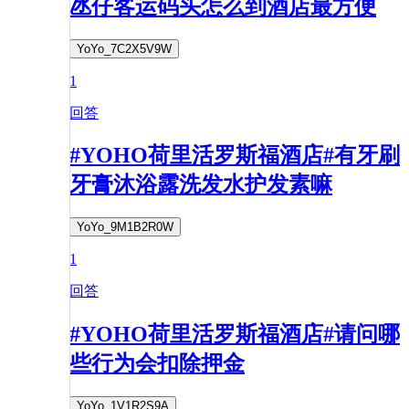
氹仔客运码头怎么到酒店最方便
YoYo_7C2X5V9W
1
回答
#YOHO荷里活罗斯福酒店#有牙刷
牙膏沐浴露洗发水护发素嘛
YoYo_9M1B2R0W
1
回答
#YOHO荷里活罗斯福酒店#请问哪
些行为会扣除押金
YoYo_1V1R2S9A