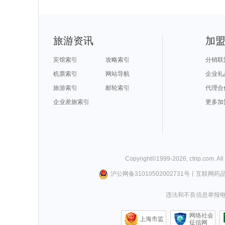
旅游资讯
加
宾馆索引
攻略索引
分销联
机票索引
网站导航
企业礼
旅游索引
邮轮索引
代理合
企业差旅索引
更多加
Copyright©
1999-
2026
,
ctrip.com
. Al
沪公网备31010502002731号
丨
互联网药
违法和不良信息举报电话0
网络社会
上海市监
征信网