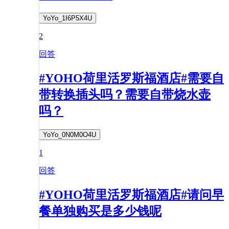
YoYo_1I6P5X4U
2
回答
#YOHO荷里活罗斯福酒店#需要自
带转换插头吗？需要自带烧水壶
吗？
YoYo_0N0M0O4U
1
回答
#YOHO荷里活罗斯福酒店#请问早
餐单独购买是多少钱呢