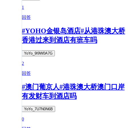
1
回答
#YOHO金银岛酒店#从港珠澳大桥
香港过来到酒店有班车吗
YoYo_9I9W0A7G
2
回答
#澳门葡京人#港珠澳大桥澳门口岸
有发财车到酒店吗
YoYo_7U7N0N6B
0