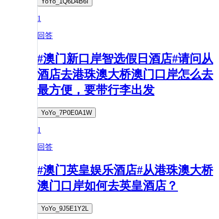
YoYo_1Q6D4B6I
1
回答
#澳门新口岸智选假日酒店#请问从
酒店去港珠澳大桥澳门口岸怎么去
最方便，要带行李出发
YoYo_7P0E0A1W
1
回答
#澳门英皇娱乐酒店#从港珠澳大桥
澳门口岸如何去英皇酒店？
YoYo_9J5E1Y2L