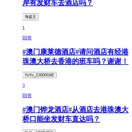
岸有发财车去酒店吗？
海盗王
1
回答
#澳门康莱德酒店#请问酒店有经港
珠澳大桥去香港的班车吗？谢谢！
YoYo_2J6D0G6E
3
回答
#澳门铧龙酒店#从酒店去港珠澳大
桥口能坐发财车直达吗？