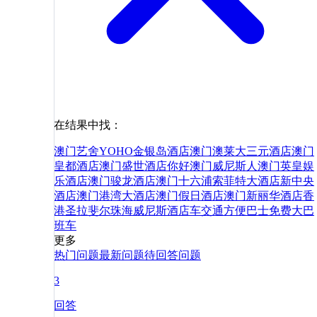
在结果中找：
澳门艺舍
YOHO金银岛酒店
澳门澳莱大三元酒店
澳门
皇都酒店
澳门盛世酒店
你好
澳门威尼斯人
澳门英皇娱
乐酒店
澳门骏龙酒店
澳门十六浦索菲特大酒店
新中央
酒店
澳门港湾大酒店
澳门假日酒店
澳门新丽华酒店
香
港
圣拉斐尔
珠海
威尼斯
酒店
车
交通
方便
巴士
免费
大巴
班车
更多
热门问题
最新问题
待回答问题
3
回答