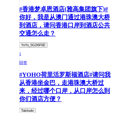
#香港梦卓恩酒店(雅高集团旗下)#
你好，我是从澳门通过港珠澳大桥
到酒店，请问香港口岸到酒店公共
交通怎么走？
YoYo_5G2I6F6E
1
回答
#YOHO荷里活罗斯福酒店#请问我
从香港坐金巴，走港珠澳大桥过
来，经过哪个口岸，从口岸怎么到
你们酒店方便？
Takitudo