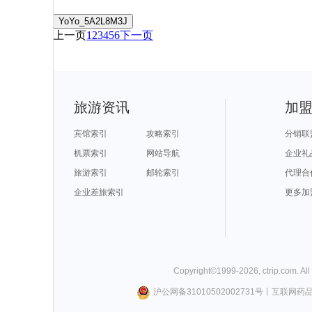
YoYo_5A2L8M3J
上一页
1
2
3
4
5
6
下一页
旅游资讯
加
宾馆索引
攻略索引
分销联
机票索引
网站导航
企业礼
旅游索引
邮轮索引
代理合
企业差旅索引
更多加
Copyright©
1999-
2026
,
ctrip.com
. Al
沪公网备31010502002731号
丨
互联网药