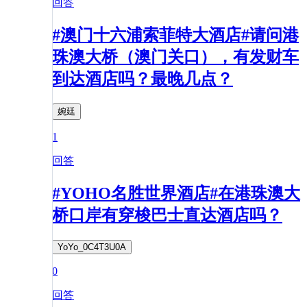
回答
#澳门十六浦索菲特大酒店#请问港
珠澳大桥（澳门关口），有发财车
到达酒店吗？最晚几点？
婉廷
1
回答
#YOHO名胜世界酒店#在港珠澳大
桥口岸有穿梭巴士直达酒店吗？
YoYo_0C4T3U0A
0
回答