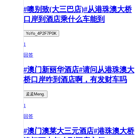
#噢别致(大三巴店)#从港珠澳大桥
口岸到酒店乘什么车能到
YoYo_4P2F7P0K
1
回答
#澳门新丽华酒店#请问从港珠澳大
桥口岸咋到酒店啊，有发财车吗
孟孟Meng.
1
回答
#澳门澳莱大三元酒店#港珠澳大桥