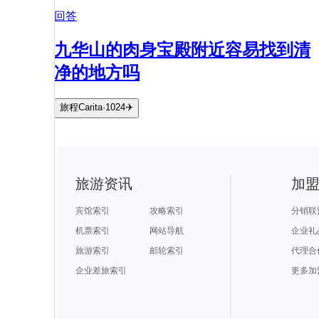
回答
九华山的肉身宝殿附近容易找到清
净的地方吗
旅程Carita·1024✈️
旅游资讯
加
宾馆索引
攻略索引
分销联
机票索引
网站导航
企业礼
旅游索引
邮轮索引
代理合
企业差旅索引
更多加