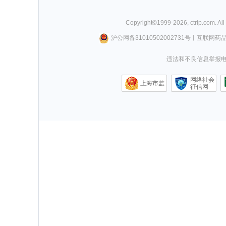
Copyright©
1999-
2026
,
ctrip.com
. Al
沪公网备31010502002731号
丨
互联网药
违法和不良信息举报电话0
网络社会
上海市监
征信网