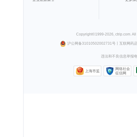
Copyright©
1999-
2026
,
ctrip.com
. Al
沪公网备31010502002731号
丨
互联网药
违法和不良信息举报电话0
网络社会
上海市监
征信网