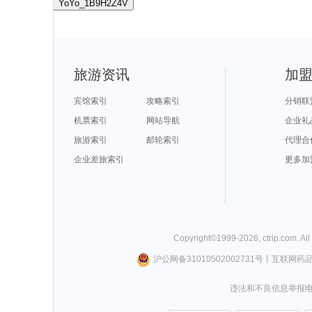
YoYo_1B9H2Z4V
旅游资讯
加
宾馆索引
攻略索引
分销联
机票索引
网站导航
企业礼
旅游索引
邮轮索引
代理合
企业差旅索引
更多加
Copyright©
1999-
2026
,
ctrip.com
. Al
沪公网备31010502002731号
丨
互联网药
违法和不良信息举报电话0