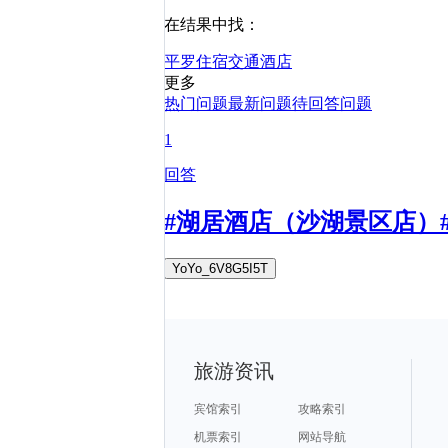
在结果中找：
平罗
住宿
交通
酒店
更多
热门问题
最新问题
待回答问题
1
回答
#湖居酒店（沙湖景区店）
YoYo_6V8G5I5T
旅游资讯
宾馆索引
攻略索引
机票索引
网站导航