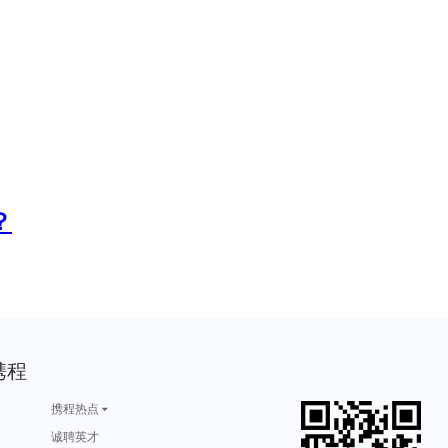
？
携程
携程热点
诚聘英才