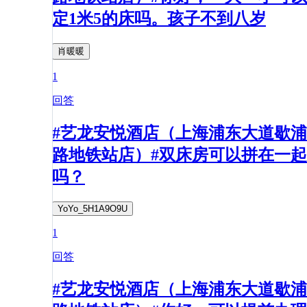
定1米5的床吗。孩子不到八岁
肖暖暖
1
回答
#艺龙安悦酒店（上海浦东大道歇浦
路地铁站店）#双床房可以拼在一起
吗？
YoYo_5H1A9O9U
1
回答
#艺龙安悦酒店（上海浦东大道歇浦