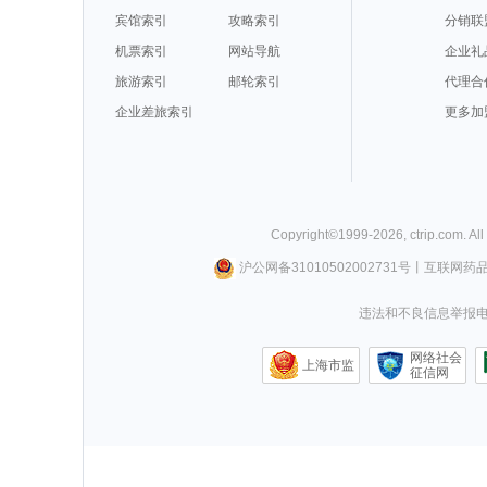
宾馆索引
攻略索引
分销联
机票索引
网站导航
企业礼
旅游索引
邮轮索引
代理合
企业差旅索引
更多加
Copyright©
1999-
2026
,
ctrip.com
. Al
沪公网备31010502002731号
丨
互联网药
违法和不良信息举报电话0
网络社会
上海市监
征信网