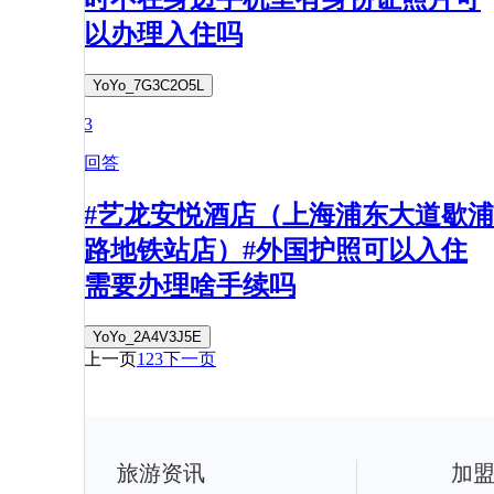
以办理入住吗
YoYo_7G3C2O5L
3
回答
#艺龙安悦酒店（上海浦东大道歇浦
路地铁站店）#外国护照可以入住
需要办理啥手续吗
YoYo_2A4V3J5E
上一页
1
2
3
下一页
旅游资讯
加