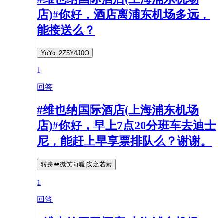
店)#你好，酒店离浦东机场多远，
能接送么？
YoYo_2Z5Y4J0O
1
回答
#维也纳国际酒店(上海浦东机场
店)#你好，早上7点20分班车去迪士
尼，能赶上早享票排队么？谢谢。
转身👑微笑向暖|安之若素
1
回答