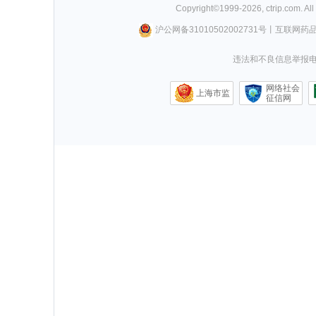
Copyright©
1999-
2026
,
ctrip.com
. Al
沪公网备31010502002731号
丨
互联网药
违法和不良信息举报电话0
网络社会
上海市监
征信网