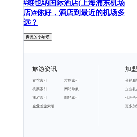
#维也纳国际酒店(上海浦东机场
店)#你好，酒店到最近的机场多
远？
奔跑的小蛤蟆
旅游资讯
加
宾馆索引
攻略索引
分销联
机票索引
网站导航
企业礼
旅游索引
邮轮索引
代理合
企业差旅索引
更多加