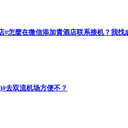
店#怎麼在微信添加貴酒店联系接机？我找
)#去双流机场方便不？