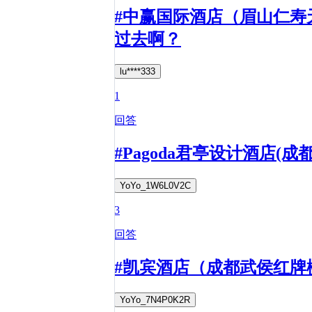
#中赢国际酒店（眉山仁寿
过去啊？
lu****333
1
回答
#Pagoda君亭设计酒店
YoYo_1W6L0V2C
3
回答
#凯宾酒店（成都武侯红牌
YoYo_7N4P0K2R