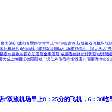
新良大酒店(成都春熙路太古里店)
空港御庭酒店(成都双流机场航站
国际机场店)
拾间酒店(成都双流国际机场成都信息工程大学店)
成
都春熙路希尔顿欢朋酒店
全季酒店(成都春熙路步行街店)
成都春
州
大城
上海
丽江
德阳
阳朔
广汉
仁寿
住宿
机场
酒店
方便
距离
地铁
交
#双流机场早上8：25分的飞机，6：30