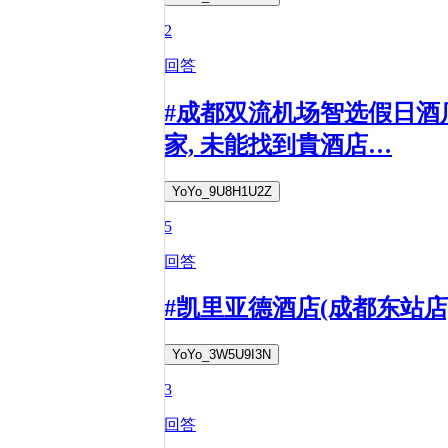
2
回答
#成都双流机场智选假日酒
家, 未能找到貴酒店…
YoYo_9U8H1U2Z
5
回答
#凯里亚德酒店(成都东站店
YoYo_3W5U9I3N
3
回答