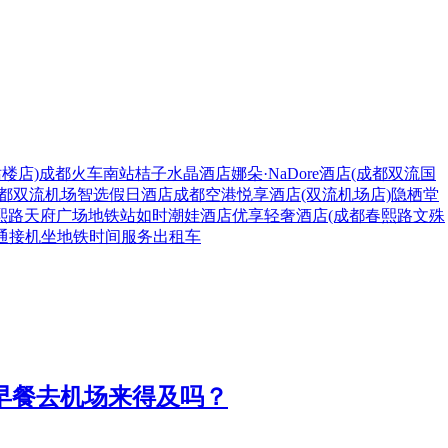
楼店)
成都火车南站桔子水晶酒店
娜朵·NaDore酒店(成都双流国
都双流机场智选假日酒店
成都空港悦享酒店(双流机场店)
隐栖堂
熙路天府广场地铁站如时潮娃酒店
优享轻奢酒店(成都春熙路文殊
通
接机
坐地铁
时间
服务
出租车
吃早餐去机场来得及吗？