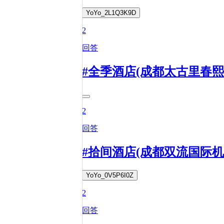
YoYo_2L1Q3K9D
2
回答
#全季酒店(成都太古里春熙
2
回答
#拾间酒店(成都双流国际
YoYo_0V5P6I0Z
2
回答