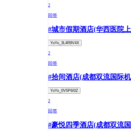
2
回答
#城市假期酒店(华西医院
YoYo_3L4R9V4X
2
回答
#拾间酒店(成都双流国际
YoYo_0V5P6I0Z
2
回答
#豪悦四季酒店(成都双流