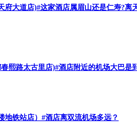
天府大道店)#这家酒店属眉山还是仁寿?
(成都春熙路太古里店)#酒店附近的机场大巴
楼地铁站店）#酒店离双流机场多远？