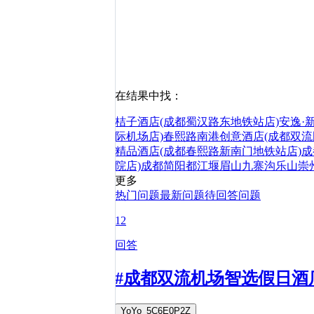
在结果中找：
桔子酒店(成都蜀汉路东地铁站店)
安逸·
际机场店)
春熙路
南港创意酒店(成都双流
精品酒店(成都春熙路新南门地铁站店)
成
院店)
成都
简阳
都江堰
眉山
九寨沟
乐山
崇
更多
热门问题
最新问题
待回答问题
12
回答
#成都双流机场智选假日酒店
YoYo_5C6E0P2Z