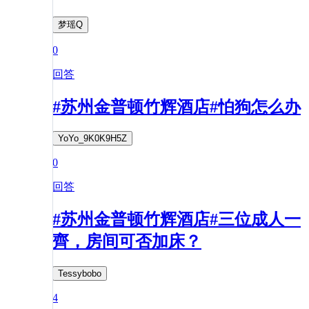
梦瑶Q
0
回答
#苏州金普顿竹辉酒店#怕狗怎么办
YoYo_9K0K9H5Z
0
回答
#苏州金普顿竹辉酒店#三位成人一
齊，房间可否加床？
Tessybobo
4