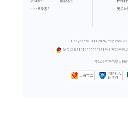
旅游索引
邮轮索引
代理合
企业差旅索引
更多加
Copyright©
1999-
2026
,
ctrip.com
. Al
沪公网备31010502002731号
丨
互联网药
违法和不良信息举报电话0
网络社会
上海市监
征信网