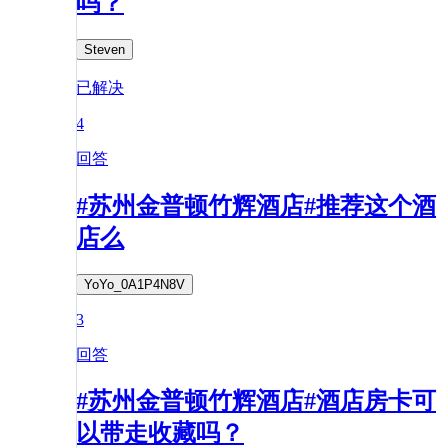
吗？
Steven
已解决
4
回答
#苏州金普顿竹辉酒店#推荐这个酒
店么
YoYo_0A1P4N8V
3
回答
#苏州金普顿竹辉酒店#酒店房卡可
以带走收藏吗？