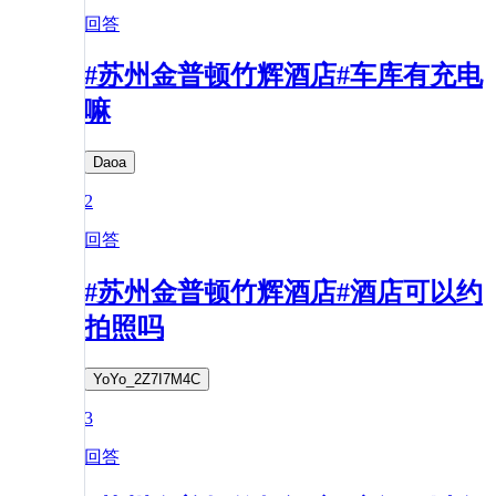
回答
#苏州金普顿竹辉酒店#车库有充电
嘛
Daoa
2
回答
#苏州金普顿竹辉酒店#酒店可以约
拍照吗
YoYo_2Z7I7M4C
3
回答