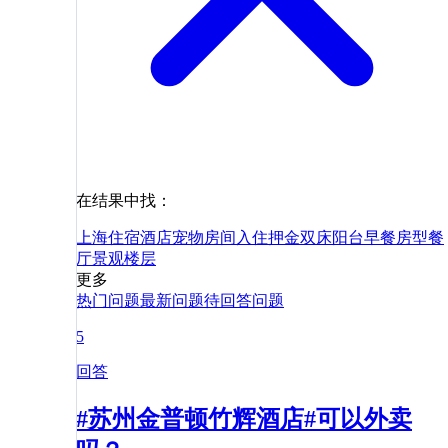
在结果中找：
上海
住宿
酒店
宠物
房间
入住
押金
双床
阳台
早餐
房型
餐
厅
景观
楼层
更多
热门问题
最新问题
待回答问题
5
回答
#苏州金普顿竹辉酒店#可以外卖