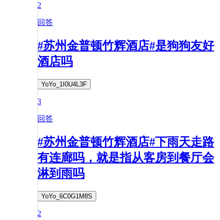
2
回答
#苏州金普顿竹辉酒店#是狗狗友好
酒店吗
YoYo_1I0U4L3F
3
回答
#苏州金普顿竹辉酒店#下雨天走路
有连廊吗，就是指从客房到餐厅会
淋到雨吗
YoYo_6C0G1M8S
2