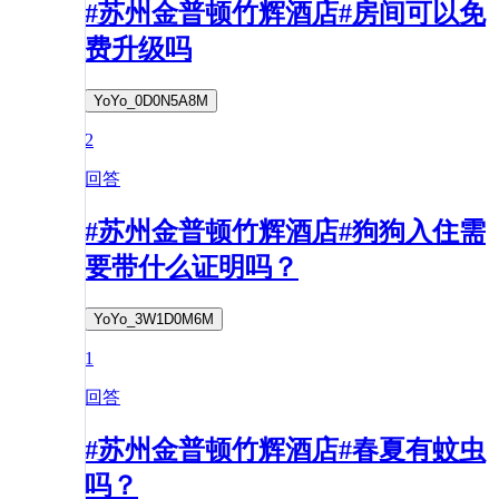
#苏州金普顿竹辉酒店#房间可以免
费升级吗
YoYo_0D0N5A8M
2
回答
#苏州金普顿竹辉酒店#狗狗入住需
要带什么证明吗？
YoYo_3W1D0M6M
1
回答
#苏州金普顿竹辉酒店#春夏有蚊虫
吗？