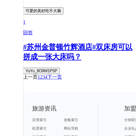
可爱的美好吃不大脑
1
回答
#苏州金普顿竹辉酒店#双床房可以
拼成一张大床吗？
YoYo_8O9W1P5P
上一页
1
2
3
4
下一页
旅游资讯
加
宾馆索引
攻略索引
分销联
机票索引
网站导航
企业礼