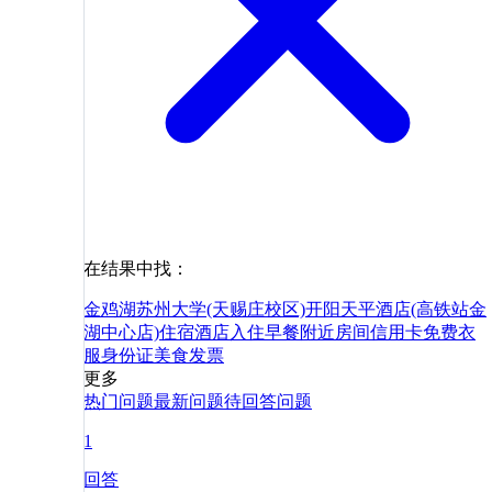
在结果中找：
金鸡湖
苏州大学(天赐庄校区)
开阳天平酒店(高铁站金
湖中心店)
住宿
酒店
入住
早餐
附近
房间
信用卡
免费
衣
服
身份证
美食
发票
更多
热门问题
最新问题
待回答问题
1
回答