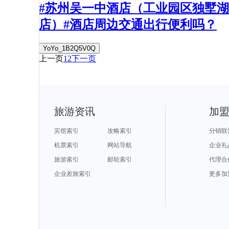
#苏州吴一中酒店（工业园区独墅湖
店）#酒店周边交通出行便利吗？
YoYo_1B2Q5V0Q
上一页
1
2
下一页
旅游资讯
加
宾馆索引
攻略索引
分销联
机票索引
网站导航
企业礼
旅游索引
邮轮索引
代理合
企业差旅索引
更多加