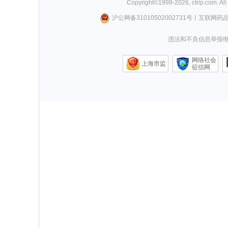
Copyright©
1999-
2026
,
ctrip.com
. Al
沪公网备31010502002731号
丨
互联网药
违法和不良信息举报电话0
网络社会
上海市监
征信网