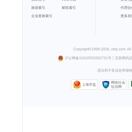
旅游索引
邮轮索引
代理合
企业差旅索引
更多加
Copyright©
1999-
2026
,
ctrip.com
. Al
沪公网备31010502002731号
丨
互联网药
违法和不良信息举报电话0
网络社会
上海市监
征信网