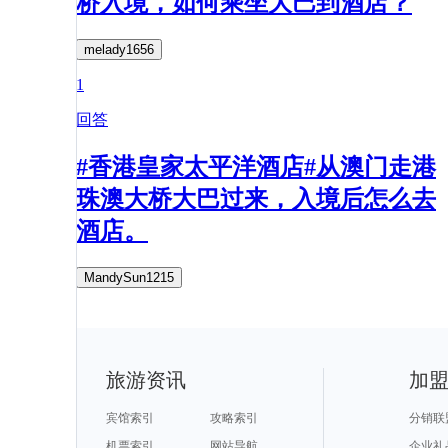
桥入境，如何乘坐大巴到酒店？
melady1656
1
回答
#香港皇家太平洋酒店#从澳门走港
珠澳大桥大巴过来，入境后怎么去
酒店。
MandySun1215
旅游资讯
加
宾馆索引
攻略索引
分销联
机票索引
网站导航
企业礼