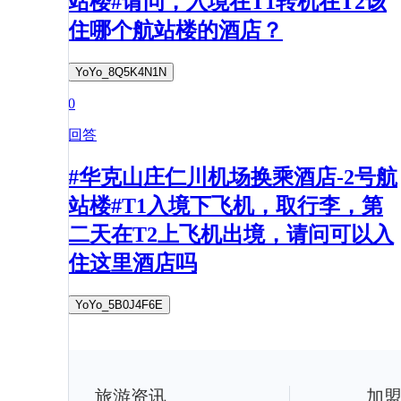
站楼#请问，入境在T1转机在T2该
住哪个航站楼的酒店？
YoYo_8Q5K4N1N
0
回答
#华克山庄仁川机场换乘酒店-2号航
站楼#T1入境下飞机，取行李，第
二天在T2上飞机出境，请问可以入
住这里酒店吗
YoYo_5B0J4F6E
旅游资讯
加