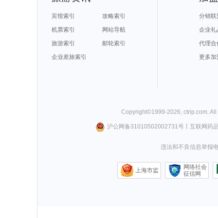
宾馆索引
攻略索引
分销联
机票索引
网站导航
企业礼
旅游索引
邮轮索引
代理合
企业差旅索引
更多加
Copyright©
1999-
2026
,
ctrip.com
. Al
沪公网备31010502002731号
丨
互联网药
违法和不良信息举报电话0
网络社会
上海市监
征信网