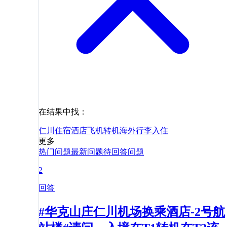
在结果中找：
仁川
住宿
酒店
飞机
转机
海外
行李
入住
更多
热门问题
最新问题
待回答问题
2
回答
#华克山庄仁川机场换乘酒店-2号航