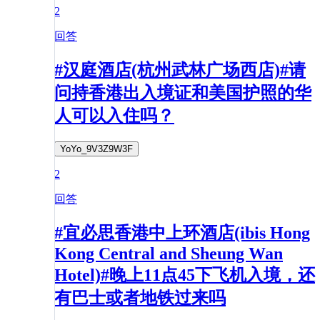
2
回答
#汉庭酒店(杭州武林广场西店)#请
问持香港出入境证和美国护照的华
人可以入住吗？
YoYo_9V3Z9W3F
2
回答
#宜必思香港中上环酒店(ibis Hong
Kong Central and Sheung Wan
Hotel)#晚上11点45下飞机入境，还
有巴士或者地铁过来吗