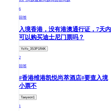
6
回答
入境香港，没有港澳通行证，7天内
可以购买迪士尼门票吗？
YoYo_3S3P1R4K
2
回答
#香港维港凯悦尚萃酒店#要查入境
小票不
Taeyeon1
1