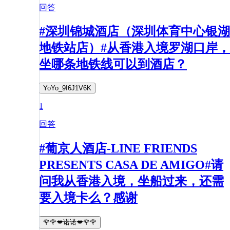
回答
#深圳锦城酒店（深圳体育中心银湖
地铁站店）#从香港入境罗湖口岸，
坐哪条地铁线可以到酒店？
YoYo_9I6J1V6K
1
回答
#葡京人酒店-LINE FRIENDS
PRESENTS CASA DE AMIGO#请
问我从香港入境，坐船过来，还需
要入境卡么？感谢
🌹🌹💋诺诺💋🌹🌹