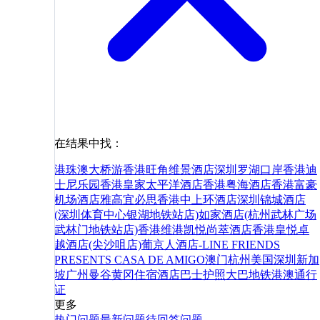
在结果中找：
港珠澳大桥游
香港旺角维景酒店
深圳罗湖口岸
香港迪
士尼乐园
香港皇家太平洋酒店
香港粤海酒店
香港富豪
机场酒店
雅高宜必思香港中上环酒店
深圳锦城酒店
(深圳体育中心银湖地铁站店)
如家酒店(杭州武林广场
武林门地铁站店)
香港维港凯悦尚萃酒店
香港皇悦卓
越酒店(尖沙咀店)
葡京人酒店-LINE FRIENDS
PRESENTS CASA DE AMIGO
澳门
杭州
美国
深圳
新加
坡
广州
曼谷
黄冈
住宿
酒店
巴士
护照
大巴
地铁
港澳通行
证
更多
热门问题
最新问题
待回答问题