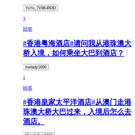
YoYo_7V9K4N3D
3
回答
#香港粤海酒店#请问我从港珠澳大
桥入境，如何乘坐大巴到酒店？
melady1656
1
回答
#香港皇家太平洋酒店#从澳门走港
珠澳大桥大巴过来，入境后怎么去
酒店。