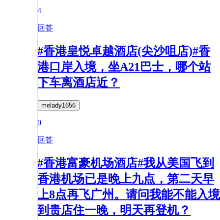
4
回答
#香港皇悦卓越酒店(尖沙咀店)#香
港口岸入境，坐A21巴士，哪个站
下车离酒店近？
melady1656
0
回答
#香港富豪机场酒店#我从美国飞到
香港机场已是晚上九点，第二天早
上8点再飞广州。请问我能不能入境
到贵店住一晚，明天再登机？