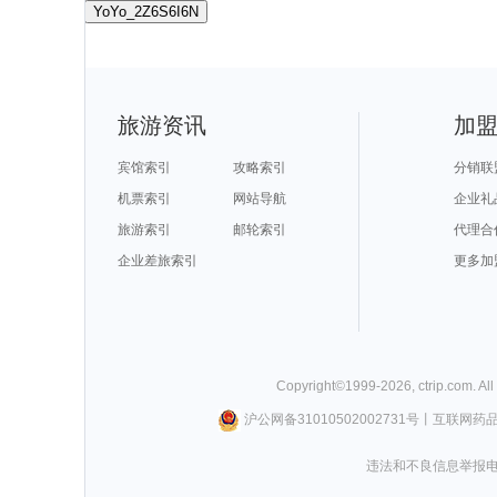
YoYo_2Z6S6I6N
旅游资讯
加
宾馆索引
攻略索引
分销联
机票索引
网站导航
企业礼
旅游索引
邮轮索引
代理合
企业差旅索引
更多加
Copyright©
1999-
2026
,
ctrip.com
. Al
沪公网备31010502002731号
丨
互联网药
违法和不良信息举报电话0