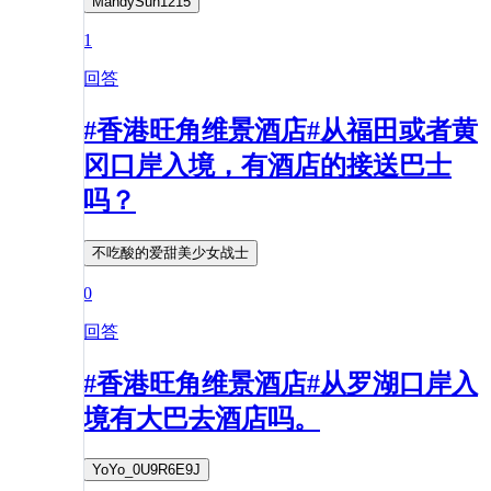
MandySun1215
1
回答
#香港旺角维景酒店#从福田或者黄
冈口岸入境，有酒店的接送巴士
吗？
不吃酸的爱甜美少女战士
0
回答
#香港旺角维景酒店#从罗湖口岸入
境有大巴去酒店吗。
YoYo_0U9R6E9J