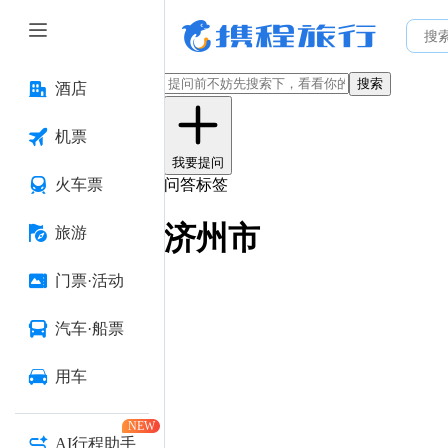
搜索
酒店
机票
我要提问
火车票
问答标签
济州市
旅游
门票·活动
汽车·船票
用车
NEW
AI行程助手