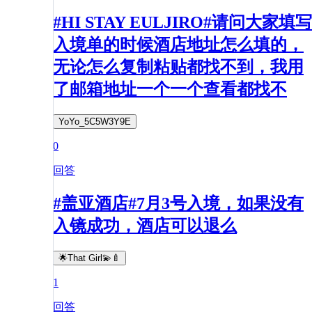
#HI STAY EULJIRO#请问大家填写
入境单的时候酒店地址怎么填的，
无论怎么复制粘贴都找不到，我用
了邮箱地址一个一个查看都找不
YoYo_5C5W3Y9E
0
回答
#盖亚酒店#7月3号入境，如果没有
入镜成功，酒店可以退么
🌟That Girl💫🍼
1
回答