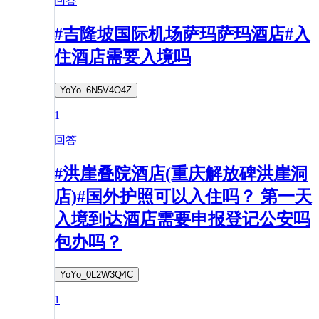
回答
#吉隆坡国际机场萨玛萨玛酒店#入
住酒店需要入境吗
YoYo_6N5V4O4Z
1
回答
#洪崖叠院酒店(重庆解放碑洪崖洞
店)#国外护照可以入住吗？ 第一天
入境到达酒店需要申报登记公安吗
包办吗？
YoYo_0L2W3Q4C
1