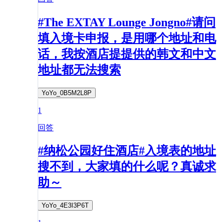
#The EXTAY Lounge Jongno#请问
填入境卡申报，是用哪个地址和电
话，我按酒店提提供的韩文和中文
地址都无法搜索
YoYo_0B5M2L8P
1
回答
#纳松公园好住酒店#入境表的地址
搜不到，大家填的什么呢？真诚求
助～
YoYo_4E3I3P6T