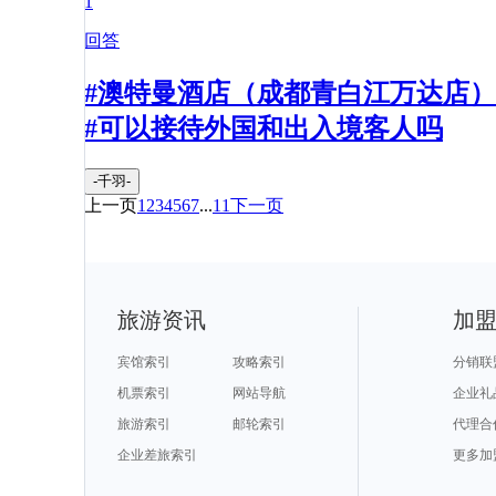
1
回答
#澳特曼酒店（成都青白江万达店）
#可以接待外国和出入境客人吗
-千羽-
上一页
1
2
3
4
5
6
7
...
11
下一页
旅游资讯
加
宾馆索引
攻略索引
分销联
机票索引
网站导航
企业礼
旅游索引
邮轮索引
代理合
企业差旅索引
更多加