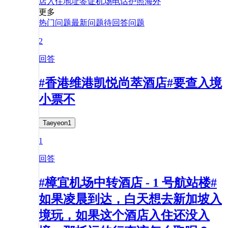
店
入住
地址
签证
机场
电话
护照
海外
更多
热门问题
最新问题
待回答问题
2
回答
#香港维港凯悦尚萃酒店#要查入境
小票不
Taeyeon1
1
回答
#樟宜机场中转酒店 - 1 号航站楼#
如果凌晨到达，白天想去新加坡入
境玩，如果这个酒店入住还没入