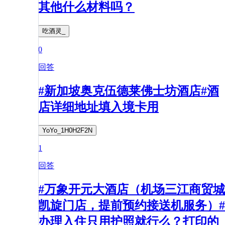
其他什么材料吗？
吃酒灵_
0
回答
#新加坡奥克伍德莱佛士坊酒店#酒
店详细地址填入境卡用
YoYo_1H0H2F2N
1
回答
#万象开元大酒店（机场三江商贸城
凯旋门店，提前预约接送机服务）#
办理入住只用护照就行么？打印的