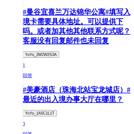
#曼谷宜喜兰万达锦华公寓#填写入
境卡需要具体地址。可以提供下
吗。或者加其他其他联系方式呢？
客服没有回复邮件也未回复
YoYo_2M2W2S3A
1
回答
#美豪酒店（珠海北站宝龙城店）#
最近的出入境办事大厅在哪里？
YoYo_1A5C1L1T
3