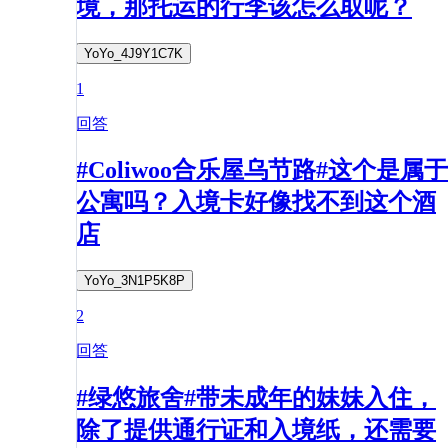
境，那托运的行李该怎么取呢？
YoYo_4J9Y1C7K
1
回答
#Coliwoo合乐屋乌节路#这个是属于
公寓吗？入境卡好像找不到这个酒
店
YoYo_3N1P5K8P
2
回答
#绿悠旅舍#带未成年的妹妹入住，
除了提供通行证和入境纸，还需要