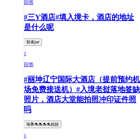
回答
#三Y酒店#填入境卡，酒店的地址
是什么呢
智者jwr
1
回答
#丽坤辽宁国际大酒店（提前预约机
场免费接送机）#入境老挝落地签缺
照片，酒店大堂能拍照冲印证件照
吗
海豚🐬🐬🐬🐬姐姐
1