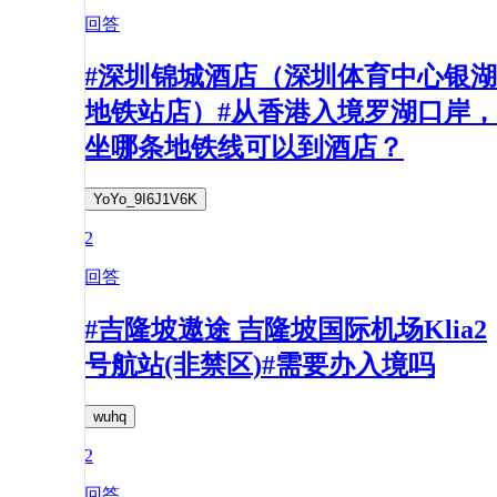
回答
#深圳锦城酒店（深圳体育中心银湖
地铁站店）#从香港入境罗湖口岸，
坐哪条地铁线可以到酒店？
YoYo_9I6J1V6K
2
回答
#吉隆坡遨途 吉隆坡国际机场Klia2
号航站(非禁区)#需要办入境吗
wuhq
2
回答