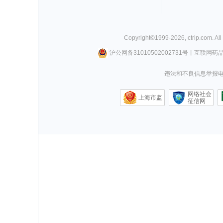
Copyright©
1999-
2026
,
ctrip.com
. Al
沪公网备31010502002731号
丨
互联网药
违法和不良信息举报电话0
网络社会
上海市监
征信网