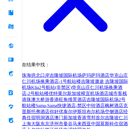
在结果中找：
珠海拱北口岸
吉隆坡国际机场萨玛萨玛酒店
华克山庄
仁川机场换乘酒店-1号航站楼
吉隆坡遨途 吉隆坡国际
机场Klia2号航站(非禁区)
华克山庄仁川机场换乘酒
店-2号航站楼
优特莱尔新加坡樟宜机场酒店
城市客栈
港珠澳大桥游
香港旺角维景酒店
吉隆坡国际机场2号
航站楼Sama-Sama快捷酒店-禁区中转酒店
枫树酒店
克
里斯托弗酒店
你好
优泰尔伊斯坦布尔机场空侧酒店
经
典住宿明洞酒店
澳门
新加坡
香港
雪邦
首尔
吉隆坡
仁川
上海
大阪
东京
济州市
曼谷
马来西亚
中国
莫斯科
住宿
酒