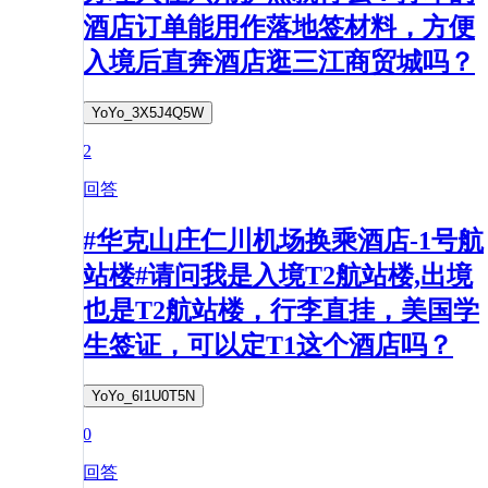
酒店订单能用作落地签材料，方便
入境后直奔酒店逛三江商贸城吗？
YoYo_3X5J4Q5W
2
回答
#华克山庄仁川机场换乘酒店-1号航
站楼#请问我是入境T2航站楼,出境
也是T2航站楼，行李直挂，美国学
生签证，可以定T1这个酒店吗？
YoYo_6I1U0T5N
0
回答