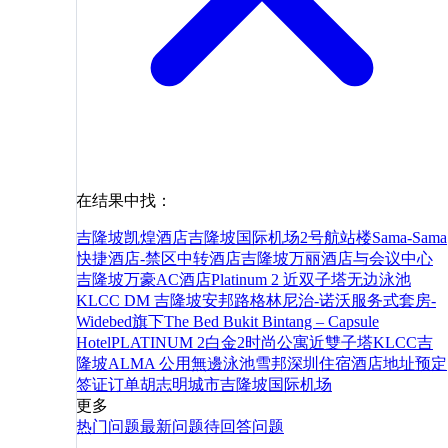
在结果中找：
吉隆坡凯煌酒店
吉隆坡国际机场2号航站楼Sama-Sama
快捷酒店-禁区中转酒店
吉隆坡万丽酒店与会议中心
吉隆坡万豪AC酒店
Platinum 2 近双子塔无边泳池
KLCC DM 吉隆坡
安邦路格林尼治-诺沃服务式套房-
Widebed旗下
The Bed Bukit Bintang – Capsule
Hotel
PLATINUM 2白金2时尚公寓近雙子塔KLCC吉
隆坡ALMA 公用無邊泳池
雪邦
深圳
住宿
酒店
地址
预定
签证
订单
胡志明
城市
吉隆坡国际机场
更多
热门问题
最新问题
待回答问题