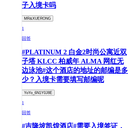
子入境卡吗
MR&XUERONG
1
回答
#PLATINUM 2 白金2时尚公寓近双
子塔 KLCC 柏威年 ALMA 网红无
边泳池#这个酒店的地址的邮编是多
少？入境卡需要填写邮编呢
YoYo_6N1Y0J8E
1
回答
#吉隆坡凯煌酒店#需要入境签证，