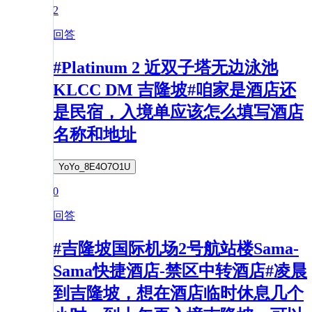
2
回答
#Platinum 2 近双子塔无边泳池
KLCC DM 吉隆坡#咱家是酒店还
是民宿，入境单应该怎么填写酒店
名称和地址
YoYo_8E4O7O1U
0
回答
#吉隆坡国际机场2号航站楼Sama-
Sama快捷酒店-禁区中转酒店#凌晨
到吉隆坡，想在酒店临时休息几个