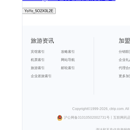
YoYo_5O2X0L2E
旅游资讯
加
宾馆索引
攻略索引
分销联
机票索引
网站导航
企业礼
旅游索引
邮轮索引
代理合
企业差旅索引
更多加
Copyright©
1999-
2026
,
ctrip.com
. Al
沪公网备31010502002731号
丨
互联网药
违法和不良信息举报电话0