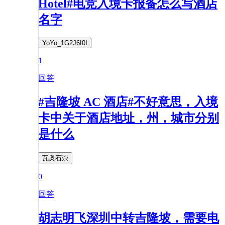
Hotel#电竞入境卡报备怎么写酒店
名字
YoYo_1G2J6I0I
1
回答
#吉隆坡 AC 酒店#不好意思，入境
卡中关于酒店地址，州，城市分别
是什么
瓦奥石崇
0
回答
胡志明飞深圳中转吉隆坡，需要电