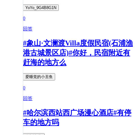
YoYo_9G4B8G1N
0
回答
#象山·文澜渡Villa度假民宿(石浦渔
港古城景区店)#你好，民宿附近有
赶海的地方么
爱睡觉的小丑鱼
0
回答
#哈尔滨西站西广场漫心酒店#有停
车的地方吗