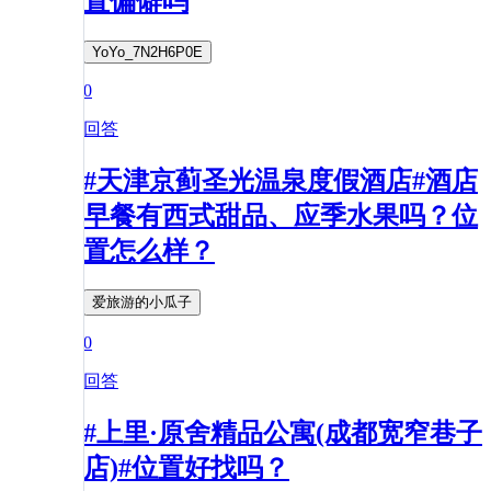
置偏僻吗
YoYo_7N2H6P0E
0
回答
#天津京蓟圣光温泉度假酒店#酒店
早餐有西式甜品、应季水果吗？位
置怎么样？
爱旅游的小瓜子
0
回答
#上里·原舍精品公寓(成都宽窄巷子
店)#位置好找吗？