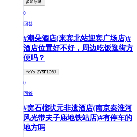
多加冰呦.
0
回答
#潮朵酒店(来宾北站迎宾广场店)#
酒店位置好不好，周边吃饭逛街方
便吗？
YoYo_2Y5F1O8J
0
回答
#窝石榴状元非遗酒店(南京秦淮河
风光带夫子庙地铁站店)#有停车的
地方吗