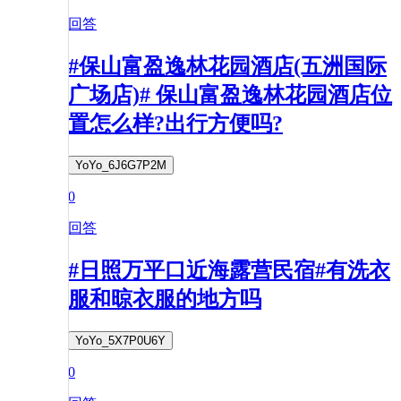
回答
#保山富盈逸林花园酒店(五洲国际
广场店)# 保山富盈逸林花园酒店位
置怎么样?出行方便吗?
YoYo_6J6G7P2M
0
回答
#日照万平口近海露营民宿#有洗衣
服和晾衣服的地方吗
YoYo_5X7P0U6Y
0