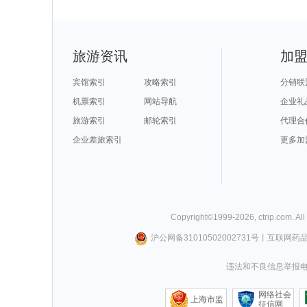
旅游资讯
加
宾馆索引
攻略索引
分销联
机票索引
网站导航
企业礼
旅游索引
邮轮索引
代理合
企业差旅索引
更多加
Copyright©
1999-
2026
,
ctrip.com
. Al
沪公网备31010502002731号
丨
互联网药
违法和不良信息举报电话0
网络社会
上海市监
征信网