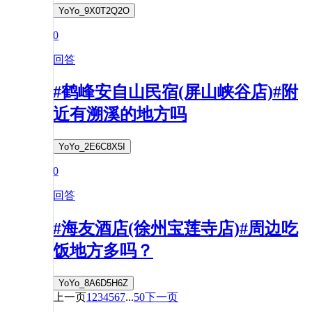
YoYo_9X0T2Q2O
0
回答
#鹤峰安自山民宿(屏山峡谷店)#附
近有溯溪的地方吗
YoYo_2E6C8X5I
0
回答
#海友酒店(徐州宝莲寺店)#周边吃
饭地方多吗？
YoYo_8A6D5H6Z
上一页
1
2
3
4
5
6
7
...
50
下一页