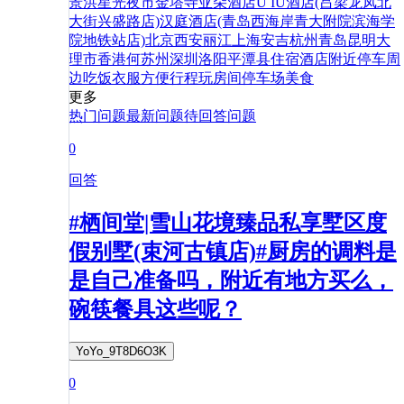
景洪星光夜市金塔寺亚朵酒店
U IU酒店(吕梁龙凤北
大街兴盛路店)
汉庭酒店(青岛西海岸青大附院滨海学
院地铁站店)
北京
西安
丽江
上海
安吉
杭州
青岛
昆明
大
理市
香港
何
苏州
深圳
洛阳
平潭县
住宿
酒店
附近
停车
周
边
吃饭
衣服
方便
行程
玩
房间
停车场
美食
更多
热门问题
最新问题
待回答问题
0
回答
#栖间堂|雪山花境臻品私享墅区度
假别墅(束河古镇店)#厨房的调料是
是自己准备吗，附近有地方买么，
碗筷餐具这些呢？
YoYo_9T8D6O3K
0