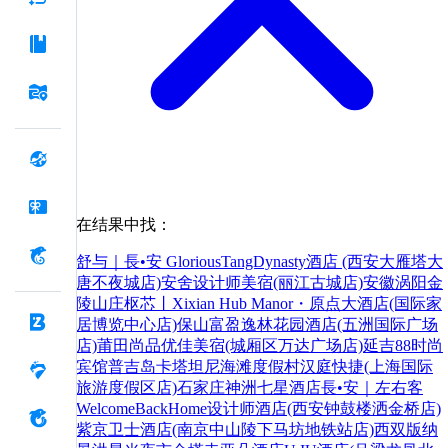
在结果中找：
舒与｜長•安 GloriousTangDynasty酒店 (西安大雁塔大
唐不夜城店)
安舍设计师美宿(丽江古城店)
安徽涡阳金
陵山庄
枢芯丨Xixian Hub Manor・原点大酒店(国际家
居博览中心店)
保山富盈逸林花园酒店(五洲国际广场
店)
莆田尚品优佳美宿(城厢区万达广场店)
延吉88时尚
宾馆
普吉岛卡塔坦尼海滩度假村
汉庭快捷(上海国际
旅游度假区店)
石家庄神洲七星酒店
長•安｜左右客
WelcomeBackHome设计师酒店(西安钟鼓楼洒金桥店)
紫京卫士酒店(南京中山陵下马坊地铁站店)
西双版纳