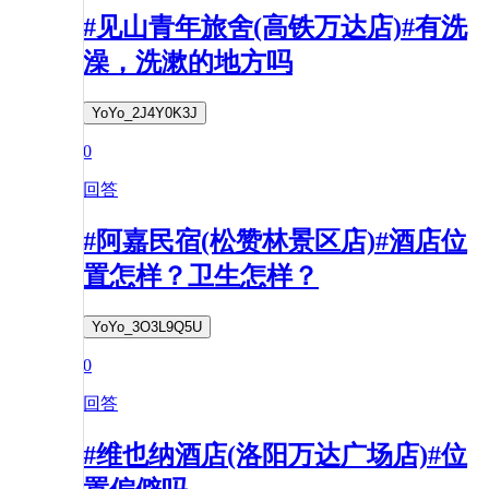
#见山青年旅舍(高铁万达店)#有洗
澡，洗漱的地方吗
YoYo_2J4Y0K3J
0
回答
#阿嘉民宿(松赞林景区店)#酒店位
置怎样？卫生怎样？
YoYo_3O3L9Q5U
0
回答
#维也纳酒店(洛阳万达广场店)#位