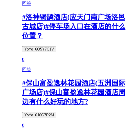
回答
#洛神铜鹊酒店(应天门南广场洛邑
古城店)#停车场入口在酒店的什么
位置？
YoYo_6O5Y7C1V
0
回答
#保山富盈逸林花园酒店(五洲国际
广场店)#保山富盈逸林花园酒店周
边有什么好玩的地方?
YoYo_6J6G7P2M
0