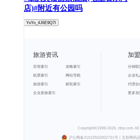
店)#附近有公园吗
YoYo_4J6E9Q7I
旅游资讯
加
宾馆索引
攻略索引
分销联
机票索引
网站导航
企业礼
旅游索引
邮轮索引
代理合
企业差旅索引
更多加
Copyright©
1999-
2026
,
ctrip.com
. Al
沪公网备31010502002731号
丨
互联网药