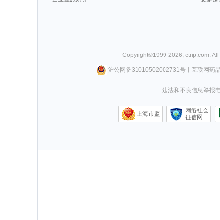
Copyright©
1999-
2026
,
ctrip.com
. Al
沪公网备31010502002731号
丨
互联网药
违法和不良信息举报电话0
网络社会
上海市监
征信网