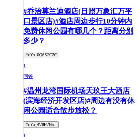
#乔治莫兰迪酒店(日照万象汇万平
口景区店)#酒店周边步行10分钟内
免费休闲公园有哪几个？距离分别
多少？
YoYo_0Q6S2C2C
1
回答
#温州龙湾国际机场天玖王大酒店
(滨海经济开发区店)#周边有没有休
闲公园适合散步放松？
YoYo_4V9P7N5T
1