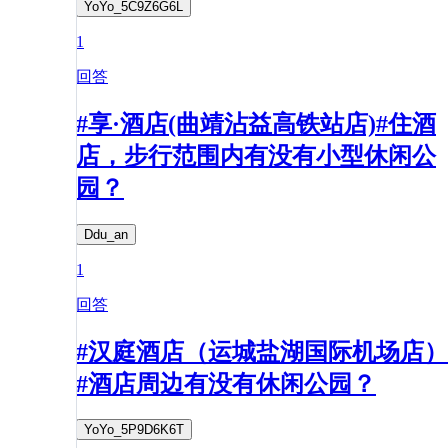
YoYo_5C9Z6G6L
1
回答
#享·酒店(曲靖沾益高铁站店)#住酒
店，步行范围内有没有小型休闲公
园？
Ddu_an
1
回答
#汉庭酒店（运城盐湖国际机场店）
#酒店周边有没有休闲公园？
YoYo_5P9D6K6T