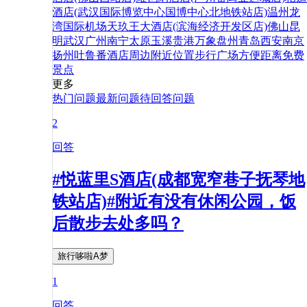
酒店(武汉国际博览中心国博中心北地铁站店)
温州龙
湾国际机场天玖王大酒店(滨海经济开发区店)
佛山
昆
明
武汉
广州
南宁
太原
玉溪
贵港
万象
盘州
青岛
西安
南京
扬州
吐鲁番
酒店
周边
附近
位置
步行
广场
方便
距离
免费
景点
更多
热门问题
最新问题
待回答问题
2
回答
#悦蓝里S酒店(成都宽窄巷子抚琴地
铁站店)#附近有没有休闲公园，饭
后散步去处多吗？
旅行哆啦A梦
1
回答