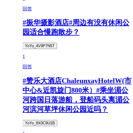
回答
#振华摄影酒店#周边有没有休闲公
园适合慢跑散步？
YoYo_4V9P7N5T
1
回答
#赞乐大酒店ChaleunxayHotelW(市
中心&近凯旋门800米）#乘坐湄公
河跨国日落游船，登船码头离湄公
河滨河草坪休闲公园近吗？
YoYo_8X0C9U1B