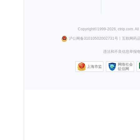
Copyright©
1999-
2026
,
ctrip.com
. Al
沪公网备31010502002731号
丨
互联网药
违法和不良信息举报电话0
网络社会
上海市监
征信网