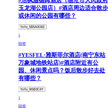
#浩枫温德姆酒店（临沧市人民政府
玉龙湖公园店）#酒店周边适合散步
或休闲的公园有哪些？
YoYo_5B5A0O8Z
1
回答
#YESFEL·雅斯菲尔酒店(南宁东站
万象城地铁站店)#酒店附近有公
园、休闲景点吗？饭后散步好去处
有哪些？
YoYo_9I5B3C4Y
1
回答