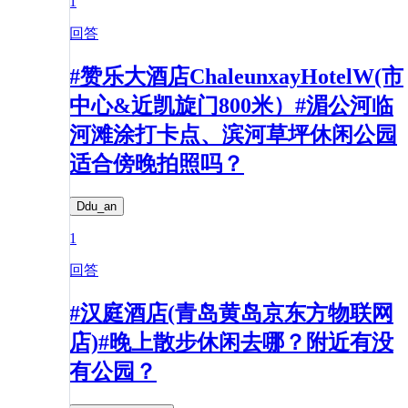
1
回答
#赞乐大酒店ChaleunxayHotelW(市
中心&近凯旋门800米）#湄公河临
河滩涂打卡点、滨河草坪休闲公园
适合傍晚拍照吗？
Ddu_an
1
回答
#汉庭酒店(青岛黄岛京东方物联网
店)#晚上散步休闲去哪？附近有没
有公园？