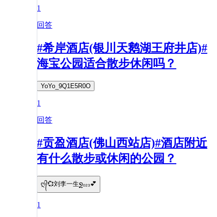
1
回答
#希岸酒店(银川天鹅湖王府井店)#
海宝公园适合散步休闲吗？
YoYo_9Q1E5R0O
1
回答
#贡盈酒店(佛山西站店)#酒店附近
有什么散步或休闲的公园？
ღ᭄💞刘李一生໑ຼ₀₂₃💕
1