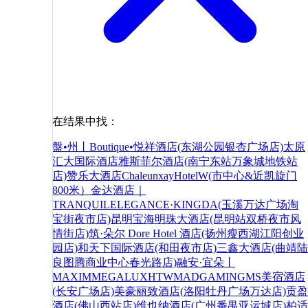
在结果中找：
盤•州丨Boutique•悦祥酒店(东湖公园银杏广场店)
太原
汇大国际酒店
雅斯菲尔酒店(南宁东站万象城地铁站
店)
赞乐大酒店ChaleunxayHotelW(市中心&近凯旋门
800米）
金达酒店｜
TRANQUILELEGANCE·KINGDA(玉溪万达广场淘
宝街夜市店)
昆明宝海明珠大酒店(昆明站双桥夜市风
情街店)
筑·朵尔 Dore Hotel 酒店(扬州瘦西湖江阳创业
园店)
和天下国际酒店(和田夜市店)
三鑫大酒店(曲靖陆
良图腾商业中心春光路店)
融安·宜朵丨
MAXIMMEGALUXHTWMADGAMINGMS美宿酒店
(长安广场店)
美豪丽致酒店(洛阳牡丹广场万达店)
贡盈
酒店(佛山西站店)
维也纳酒店(广州番禺亚运城店)
柏适