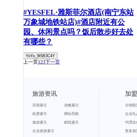
#YESFEL·雅斯菲尔酒店(南宁东站
万象城地铁站店)#酒店附近有公
园、休闲景点吗？饭后散步好去处
有哪些？
YoYo_9I5B3C4Y
上一页
1
2
3
下一页
旅游资讯
加
宾馆索引
攻略索引
分销联
机票索引
网站导航
企业礼
旅游索引
邮轮索引
代理合
企业差旅索引
更多加