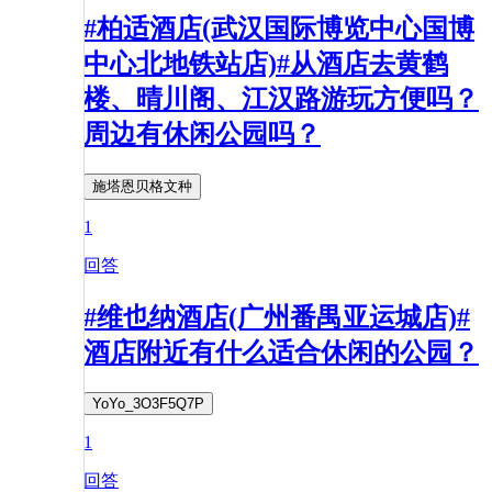
#柏适酒店(武汉国际博览中心国博
中心北地铁站店)#从酒店去黄鹤
楼、晴川阁、江汉路游玩方便吗？
周边有休闲公园吗？
施塔恩贝格文种
1
回答
#维也纳酒店(广州番禺亚运城店)#
酒店附近有什么适合休闲的公园？
YoYo_3O3F5Q7P
1
回答