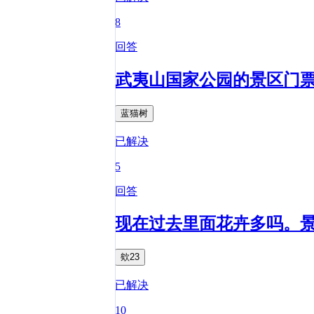
8
回答
武夷山国家公园的景区门
蓝猫树
已解决
5
回答
现在过去里面花卉多吗。
欸23
已解决
10