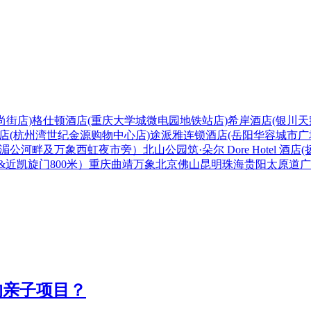
尚街店)
格仕顿酒店(重庆大学城微电园地铁站店)
希岸酒店(银川天
店(杭州湾世纪金源购物中心店)
途派雅连锁酒店(岳阳华容城市广
心湄公河畔及万象西虹夜市旁）
北山公园
筑·朵尔 Dore Hotel
中心&近凯旋门800米）
重庆
曲靖
万象
北京
佛山
昆明
珠海
贵阳
太原
道
广
的亲子项目？