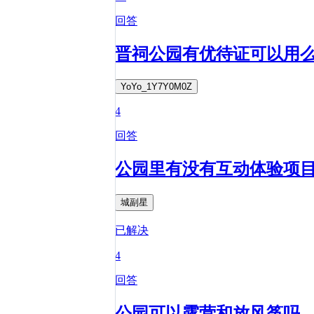
回答
晋祠公园有优待证可以用
YoYo_1Y7Y0M0Z
4
回答
公园里有没有互动体验项
城副星
已解决
4
回答
公园可以露营和放风筝吗