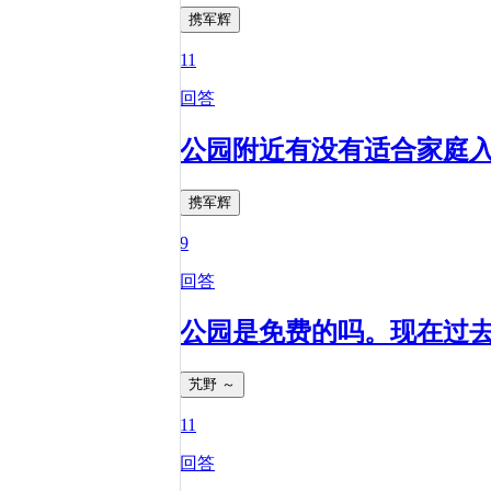
携军辉
11
回答
公园附近有没有适合家庭
携军辉
9
回答
公园是免费的吗。现在过
艽野 ～
11
回答