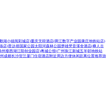
鹅湖小镇阅彩城店)
重庆无喧酒店(两江数字产业园康庄地铁站店)
场店)
普达措国家公园
太阳河森林公园
楚雄梵音溪舍酒店(彝人古
 酒店(扬州瘦西湖江阳创业园店)
粤城公馆(广州珠江新城五羊邨地铁站
州
成都
长沙
贺兰
厦门
住宿
酒店
附近
周边
方便
休闲
距离
位置
推荐
游