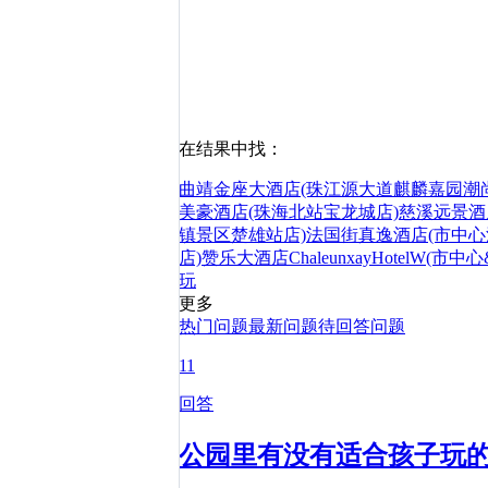
在结果中找：
曲靖金座大酒店(珠江源大道麒麟嘉园潮
美豪酒店(珠海北站宝龙城店)
慈溪远景酒
镇景区楚雄站店)
法国街真逸酒店(市中
店)
赞乐大酒店ChaleunxayHotelW(市
玩
更多
热门问题
最新问题
待回答问题
11
回答
公园里有没有适合孩子玩