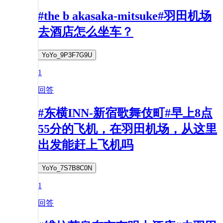
#the b akasaka-mitsuke#羽田机场
去酒店怎么坐车？
YoYo_9P3F7G9U
1
回答
#东横INN-新宿歌舞伎町#早上8点
55分的飞机，在羽田机场，从这里
出发能赶上飞机吗
YoYo_7S7B8C0N
1
回答