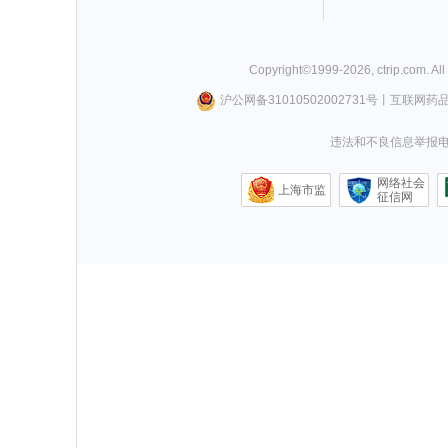
Copyright©
1999-
2026
,
ctrip.com
. Al
沪公网备31010502002731号
丨
互联网药
违法和不良信息举报电话0
网络社会
上海市监
征信网