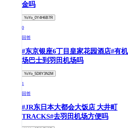
金吗
YoYo_0Y4H6B7R
0
回答
#东京银座6丁目皇家花园酒店#有机
场巴士到羽田机场吗
YoYo_5D8Y3N2M
1
回答
#JR东日本大都会大饭店 大井町
TRACKS#去羽田机场方便吗