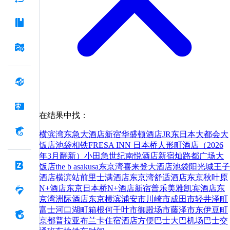
在结果中找：
横滨湾东急大酒店
新宿华盛顿酒店
JR东日本大都会大
饭店池袋
相铁FRESA INN 日本桥人形町酒店（2026
年3月翻新）
小田急世纪南悦酒店
新宿灿路都广场大
饭店
the b asakusa
东京湾喜来登大酒店
池袋阳光城王子
酒店
横滨站前里士满酒店
东京湾舒适酒店
东京秋叶原
N+酒店
东京日本桥N+酒店
新宿普乐美雅凯宾酒店
东
京湾洲际酒店
东京
横滨
浦安市
川崎市
成田市
轻井泽町
富士河口湖町
箱根
何
千叶市
御殿场市
藤泽市
东伊豆町
京都
普拉亚布兰卡
住宿
酒店
方便
巴士
大巴
机场巴士
交