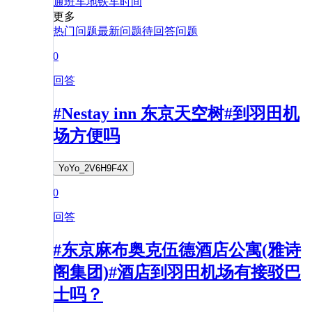
通
班车
地铁
车
时间
更多
热门问题
最新问题
待回答问题
0
回答
#Nestay inn 东京天空树#到羽田机
场方便吗
YoYo_2V6H9F4X
0
回答
#东京麻布奥克伍德酒店公寓(雅诗
阁集团)#酒店到羽田机场有接驳巴
士吗？