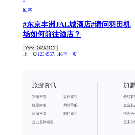
回答
#东京丰洲JAL城酒店#请问羽田机
场如何前往酒店？
YoYo_2X8A2J2D
上一页
1
2
3
4
5
6
7
...
46
下一页
旅游资讯
加
宾馆索引
攻略索引
分销联
机票索引
网站导航
企业礼
旅游索引
邮轮索引
代理合
企业差旅索引
更多加