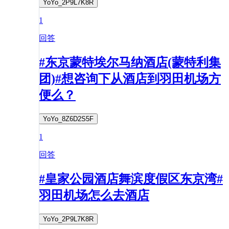
YoYo_2P9L7K8R
1
回答
#东京蒙特埃尔马纳酒店(蒙特利集
团)#想咨询下从酒店到羽田机场方
便么？
YoYo_8Z6D2S5F
1
回答
#皇家公园酒店舞滨度假区东京湾#
羽田机场怎么去酒店
YoYo_2P9L7K8R