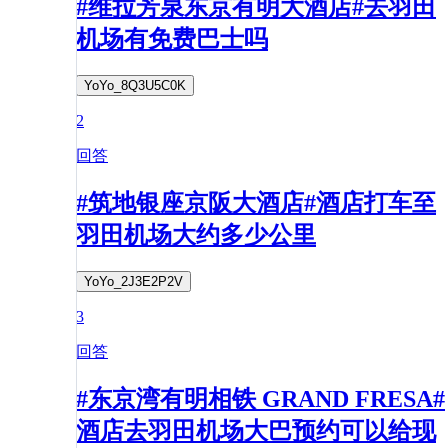
#维拉芳泉东京有明大酒店#去羽田
机场有免费巴士吗
YoYo_8Q3U5C0K
2
回答
#筑地银座京阪大酒店#酒店打车至
羽田机场大约多少公里
YoYo_2J3E2P2V
3
回答
#东京湾有明相铁 GRAND FRESA#
酒店去羽田机场大巴预约可以给现