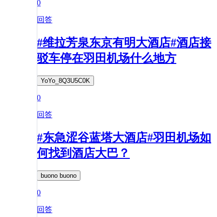
0
回答
#维拉芳泉东京有明大酒店#酒店接
驳车停在羽田机场什么地方
YoYo_8Q3U5C0K
0
回答
#东急涩谷蓝塔大酒店#羽田机场如
何找到酒店大巴？
buono buono
0
回答