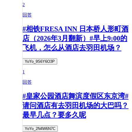
2
回答
#相铁FRESA INN 日本桥人形町酒
店（2026年3月翻新）#早上9:00的
飞机，怎么从酒店去羽田机场？
YoYo_9S6Y6O3P
1
回答
#皇家公园酒店舞滨度假区东京湾#
请问酒店有去羽田机场的大巴吗？
最早几点？要多久呢
YoYo_2N4W6N7C