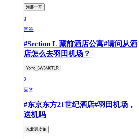
海豚一哥
0
回答
#Section L 藏前酒店公寓#请问从酒
店怎么去羽田机场？
YoYo_6W3M0T1R
0
回答
#东京东方21世纪酒店#羽田机场，
送机吗
东北调皮兔