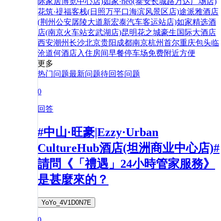
际家居博览中心店)
如家·neo(泰安长城路万达广场店)
花筑·禔福客栈(日照万平口海滨风景区店)
途派雅酒店
(荆州公安孱陵大道新宏泰汽车客运站店)
如家精选酒
店(南京火车站玄武湖店)
昆明花之城豪生国际大酒店
西安
潮州
长沙
北京
贵阳
成都
南京
杭州
首尔
重庆
包头
临
沧
道
何
酒店
入住
房间
早餐
停车场
免费
附近
方便
更多
热门问题
最新问题
待回答问题
0
回答
#中山·旺豪|Ezzy·Urban
CultureHub酒店(坦洲商业中心店)#
請問《「禮遇」24小時管家服務》
是甚麼來的？
YoYo_4V1D0N7E
0