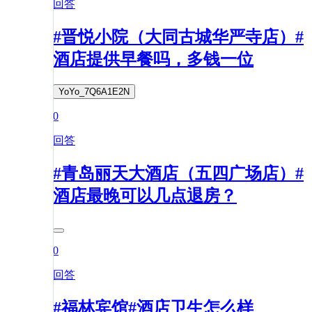
回答
#晋悦小院（大同古城华严寺店）#
酒店提供早餐吗，多钱一位
YoYo_7Q6A1E2N
0
回答
#青岛丽天大酒店（五四广场店）#
酒店最晚可以几点退房？
0
回答
#福林宾馆#酒店卫生怎么样