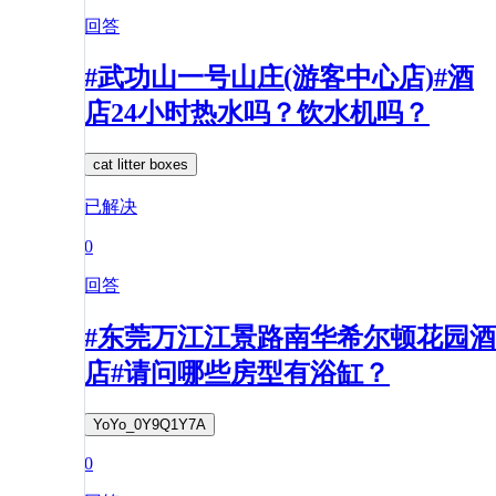
回答
#武功山一号山庄(游客中心店)#酒
店24小时热水吗？饮水机吗？
cat litter boxes
已解决
0
回答
#东莞万江江景路南华希尔顿花园酒
店#请问哪些房型有浴缸？
YoYo_0Y9Q1Y7A
0