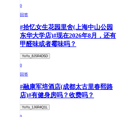
0
回答
#拾忆女生花园里舍(上海中山公园
东华大学店)#现在2026年8月，还有
甲醛味或者霉味吗？
YoYo_8J5R4D5D
0
回答
#融康军培酒店(成都太古里春熙路
店)#有健身房吗？收费吗？
YoYo_1J6R4Q1L
0