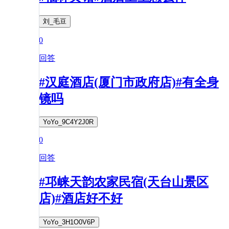
刘_毛豆
0
回答
#汉庭酒店(厦门市政府店)#有全身
镜吗
YoYo_9C4Y2J0R
0
回答
#邛崃天韵农家民宿(天台山景区
店)#酒店好不好
YoYo_3H1O0V6P