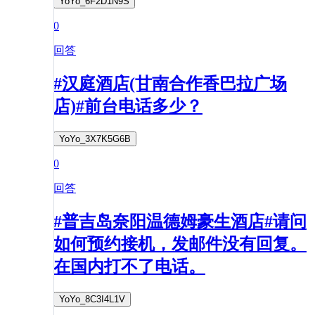
YoYo_6F2D1N9S
0
回答
#汉庭酒店(甘南合作香巴拉广场
店)#前台电话多少？
YoYo_3X7K5G6B
0
回答
#普吉岛奈阳温德姆豪生酒店#请问
如何预约接机，发邮件没有回复。
在国内打不了电话。
YoYo_8C3I4L1V