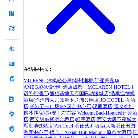
在结果中找：
MU FENG 沐枫轻公寓(潮州湘桥店)
亚美嘉华
AMEGAVA设计师酒店
成都丨MCLAREN·HOTEL丨
迈凯伦酒店(熊猫基地天府国际动漫城店)
浩枫温德姆
酒店(临沧市人民政府玉龙湖公园店)
JO HOTEL·乔酒
店(长沙五一广场IFS国金中心店)
汉庭酒店(遵义会址
捞沙巷店)
長•安｜左右客 WelcomeBackHome设计师酒
店(西安钟鼓楼洒金桥店)
舒宇酒店(西安大唐不夜城大
雁塔地铁站店)
Art Hotel·明仕艺术酒店(大新明仕田园
游客中心店)
枢芯丨Xixian Hub Manor・原点大酒店(国