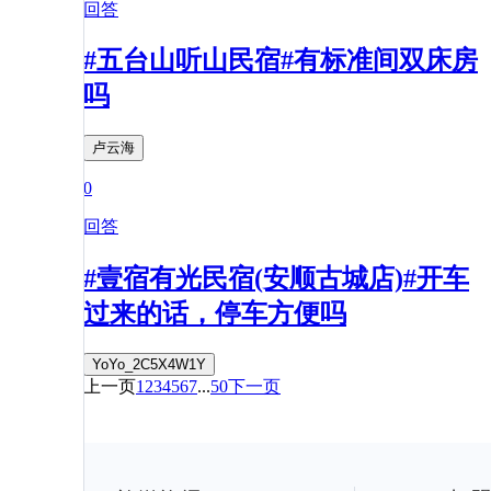
回答
#五台山听山民宿#有标准间双床房
吗
卢云海
0
回答
#壹宿有光民宿(安顺古城店)#开车
过来的话，停车方便吗
YoYo_2C5X4W1Y
上一页
1
2
3
4
5
6
7
...
50
下一页