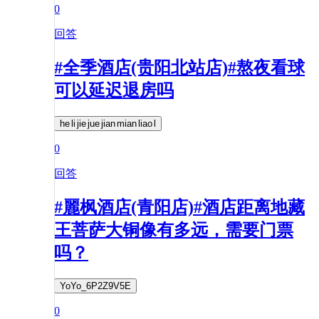
0
回答
#全季酒店(贵阳北站店)#熬夜看球
可以延迟退房吗
he li jie jue jian mian liao l
0
回答
#麗枫酒店(青阳店)#酒店距离地藏
王菩萨大铜像有多远，需要门票
吗？
YoYo_6P2Z9V5E
0