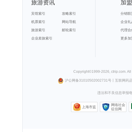
旅游资讯
加
宾馆索引
攻略索引
分销联
机票索引
网站导航
企业礼
旅游索引
邮轮索引
代理合
企业差旅索引
更多加
Copyright©
1999-
2026
,
ctrip.com
. Al
沪公网备31010502002731号
丨
互联网药
违法和不良信息举报电话0
网络社会
上海市监
征信网