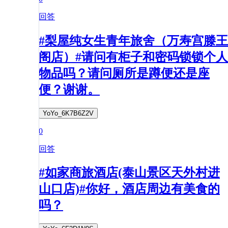
回答
#梨屋纯女生青年旅舍（万寿宫滕王
阁店）#请问有柜子和密码锁锁个人
物品吗？请问厕所是蹲便还是座
便？谢谢。
YoYo_6K7B6Z2V
0
回答
#如家商旅酒店(泰山景区天外村进
山口店)#你好，酒店周边有美食的
吗？