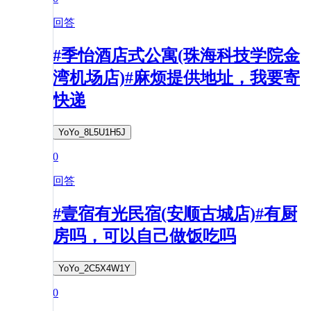
回答
#季怡酒店式公寓(珠海科技学院金
湾机场店)#麻烦提供地址，我要寄
快递
YoYo_8L5U1H5J
0
回答
#壹宿有光民宿(安顺古城店)#有厨
房吗，可以自己做饭吃吗
YoYo_2C5X4W1Y
0