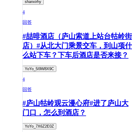
shanxirhy
4
回答
#喆啡酒店（庐山索道上站台牯岭街
店）#从北大门乘景交车，到山项什
么站下车？下车后酒店是否来接？
YoYo_5I9W8X9C
4
回答
#庐山牯岭观云漫心府#进了庐山大
门口，怎么到酒店？
YoYo_7X6Z2E0Z