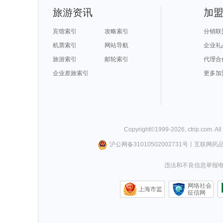
旅游资讯
加
宾馆索引
攻略索引
分销联
机票索引
网站导航
企业礼
旅游索引
邮轮索引
代理合
企业差旅索引
更多加
Copyright©
1999-
2026
,
ctrip.com
. Al
沪公网备31010502002731号
丨
互联网药
违法和不良信息举报电话0
网络社会
上海市监
征信网