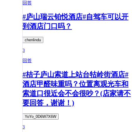
回答
#庐山瑞云铂悦酒店#自驾车可以开
到酒店门口吗？
chenlindu
3
回答
#桔子庐山索道上站台牯岭街酒店#
酒店甲醛味重吗？位置离观光车和
索道口很近会不会很吵？(店家请不
要回答，谢谢！)
YoYo_0D6W7X6W
3