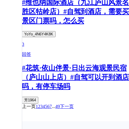
#维也纳国际酒店（九江庐山风景名
胜区牯岭店）#自驾到酒店，需要买
景区门票吗，怎么买
YoYo_4N6Y4K8K
3
回答
#花筑·依山伴景·日出云海观景民宿
（庐山山上店）#自驾可以开到酒店
吗，有停车场吗
芳1964
上一页
1
2
3
4
5
6
7
...
49
下一页