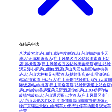
在结果中找：
八达岭索道
庐山畔山隐舍度假酒店(庐山牯岭镇小天
池店)
天海柏唐酒店(庐山风景名胜区牯岭街索道上站
店)
麗枫酒店(庐山风景名胜区牯岭街鑫缔店)
庐山牯岭
观云漫心府
庐山脂红酒店(庐山风景名胜区牯岭街美
庐店)
庐山大林初见别墅酒店(牯岭街店)
庐山雲濂酒店
(牯岭街索道上站台店)
庐山宾馆(牯岭街店)
庐山大厦国
际饭店(牯岭街店)
庐山高逸酒店(牯岭街索道上站台店)
庐山牯岭街美庐亚朵见野酒店
你好
庐山1934别墅(牯
岭镇牯岭街店)
庐山通远驿云境酒店(庐山风景区南门
店)
庐山风景名胜区
九江
道
何
南昌
山南
南市
景德镇
五
峰
广东
瑶里景区
山
自驾
车
方便
接送
停车场
服务
观光车
位置