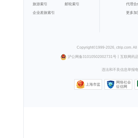
旅游索引
邮轮索引
代理合
企业差旅索引
更多加
Copyright©
1999-
2026
,
ctrip.com
. Al
沪公网备31010502002731号
丨
互联网药
违法和不良信息举报电话0
网络社会
上海市监
征信网