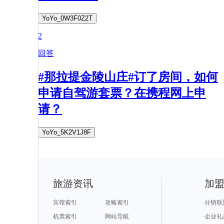
YoYo_0W3F0Z2T
2
回答
#那拉提金陵山庄#订了房间，如何
申请自驾游套票？在携程网上申
请？
YoYo_5K2V1J8F
旅游资讯
加
宾馆索引
攻略索引
分销联
机票索引
网站导航
企业礼