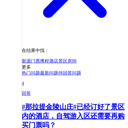
在结果中找：
新源
门票
携程
酒店
景区
房间
更多
热门问题
最新问题
待回答问题
4
回答
#那拉提金陵山庄#已经订好了景区
内的酒店，自驾游入区还需要再购
买门票吗？