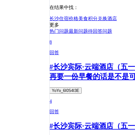
在结果中找：
长沙
住宿
价格
美食
积分兑换
酒店
更多
热门问题
最新问题
待回答问题
8
回答
#长沙宾际·云端酒店（五
再要一份早餐的话是不是
YoYo_6I0S4I3E
4
回答
#长沙宾际·云端酒店（五