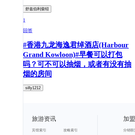
舒兹伯利柴绍
1
回答
#香港九龙海逸君绰酒店(Harbour
Grand Kowloon)#早餐可以打包
吗？可不可以抽烟，或者有没有抽
烟的房间
silly1212
旅游资讯
加
宾馆索引
攻略索引
分销联