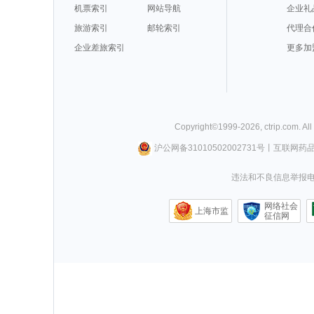
机票索引
网站导航
企业礼
旅游索引
邮轮索引
代理合
企业差旅索引
更多加
Copyright©
1999-
2026
,
ctrip.com
. Al
沪公网备31010502002731号
丨
互联网药
违法和不良信息举报电话0
网络社会
上海市监
征信网