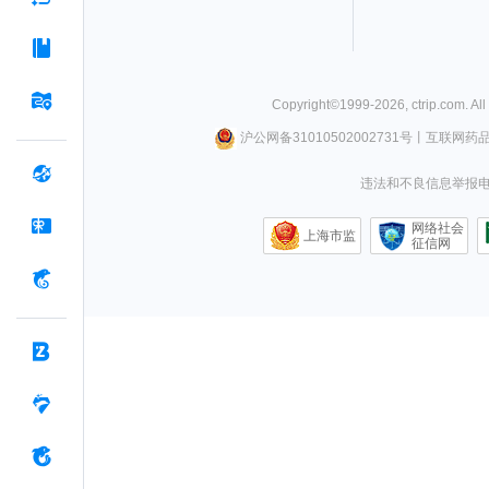
Copyright©
1999-
2026
,
ctrip.com
. Al
沪公网备31010502002731号
丨
互联网药
违法和不良信息举报电话0
网络社会
上海市监
征信网