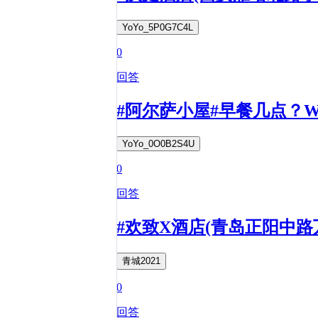
YoYo_5P0G7C4L
0
回答
#阿尔萨小屋#早餐几点？What are
YoYo_0O0B2S4U
0
回答
#欢致X酒店(青岛正阳中
青城2021
0
回答