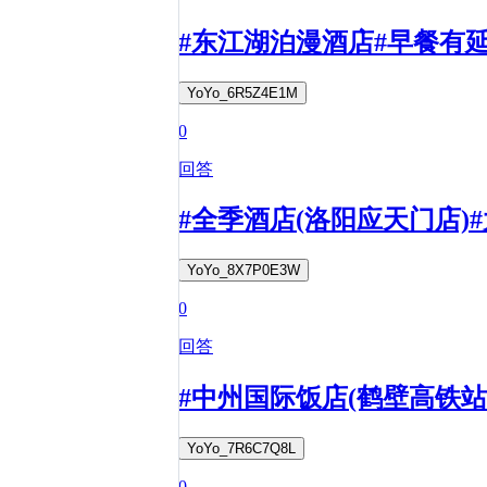
#东江湖泊漫酒店#早餐有
YoYo_6R5Z4E1M
0
回答
#全季酒店(洛阳应天门店
YoYo_8X7P0E3W
0
回答
#中州国际饭店(鹤壁高铁
YoYo_7R6C7Q8L
0