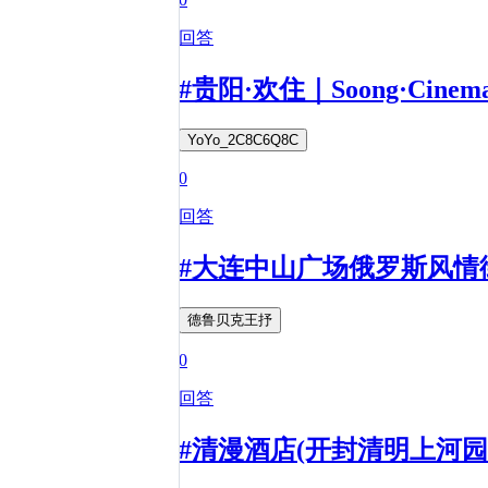
回答
#贵阳·欢住｜Soong·Ci
YoYo_2C8C6Q8C
0
回答
#大连中山广场俄罗斯风情
德鲁贝克王抒
0
回答
#清漫酒店(开封清明上河