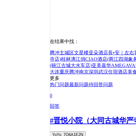
在结果中找：
腾冲主城区文星楼亚朵酒店
長•安｜左右客
寺店)
桂林漓江俏CIAO酒店(两江四湖象
(丽江古城大水车店)
亚美嘉华AMEGAV
大连
重庆
腾冲
南京
深圳
武汉
住宿
酒店
美
更多
热门问题
最新问题
待回答问题
0
回答
#晋悦小院（大同古城华严
YoYo_7Q6A1E2N