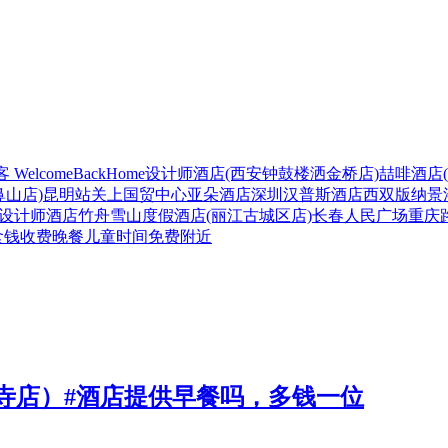
 WelcomeBackHome设计师酒店(西安钟鼓楼洒金桥店)
喆啡酒店
鼻山店)
昆明站关上国贸中心亚朵酒店
深圳汉普斯酒店
西双版纳景
A设计师酒店
竹舟雪山度假酒店(丽江古城区店)
长春人民广场重庆
食
钱
收费
晚餐
儿童
时间
免费
附近
寺店）#酒店提供早餐吗，多钱一位