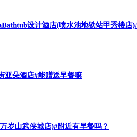
nemaBathtub设计酒店(喷水池地铁站甲秀楼
街亚朵酒店#能赠送早餐嘛
园万岁山武侠城店)#附近有早餐吗？