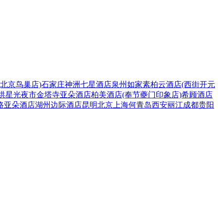
(北京鸟巢店)
石家庄神洲七星酒店
泉州如家素柏云酒店(西街开元
洪星光夜市金塔寺亚朵酒店
柏美酒店(奉节夔门印象店)
希顾酒店
路亚朵酒店
湖州边际酒店
昆明
北京
上海
何
青岛
西安
丽江
成都
贵阳