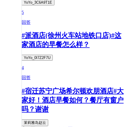
YoYo_3C6A9T1E
5
回答
#派酒店(徐州火车站地铁口店)#这
家酒店的早餐怎么样？
YoYo_0I7Z2F7U
4
回答
#宿迁苏宁广场希尔顿欢朋酒店#大
家好！酒店早餐如何？餐厅有窗户
吗？谢谢
茉莉雅岛赵云