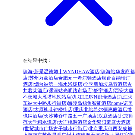
在结果中找：
珠海·蔚景温德姆丨WYNDHAW酒店(珠海站华发商都
店)
苏州万豪酒店
合肥元一希尔顿酒店
烟台百纳瑞汀
酒店(烟台站第一海水浴场店)
全季新加坡乌节酒店
古
井君莱酒店(漯河站光明路市场店)
舒宇酒店(西安大唐
不夜城大雁塔地铁站店)
九江LEJNN郦瑾酒店(九江火
车站大中路步行街店)
海陵岛鲸鱼智能酒店
nome·诺美
酒店(太原柳巷钟楼街店)
重庆北站希尔顿惠庭酒店
维
也纳酒店(长沙芙蓉中路五一广场店)
汉庭酒店(北京师
范大学积水潭店)
大连桃源酒店
金华紫阳豪庭大酒店
(世贸城市广场古子城步行街店)
北京
重庆
何
西安
成都
上海
南京
苏州
昆明
广州
大连
珠海
天津
洛阳
大同
住宿
美