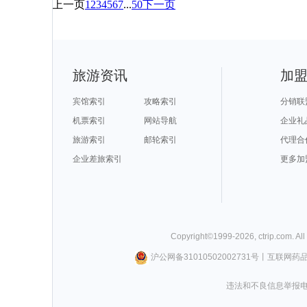
上一页
1
2
3
4
5
6
7
...
50
下一页
旅游资讯
加
宾馆索引
攻略索引
分销联
机票索引
网站导航
企业礼
旅游索引
邮轮索引
代理合
企业差旅索引
更多加
Copyright©
1999-
2026
,
ctrip.com
. Al
沪公网备31010502002731号
丨
互联网药
违法和不良信息举报电话0