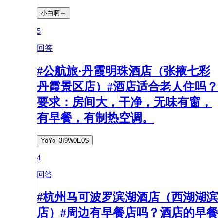
小白啊～
5
回答
#公航旅·丹霞明珠酒店（张掖七彩
丹霞景区店）#酒店适合老人住吗？
要求：房间大，干净，无味有窗，
有早餐，有制热空调。
YoYo_3I9W0E0S
4
回答
#杭州马可波罗滨湖酒店（西湖湖滨
店）#周边有早餐店吗？酒店的早餐