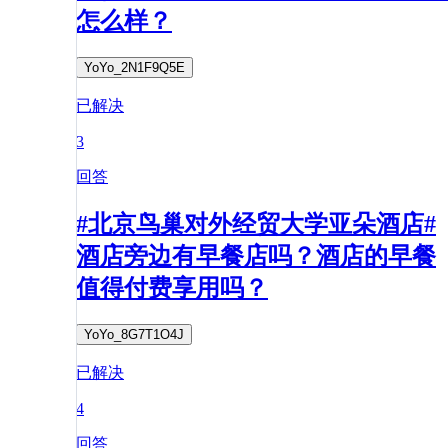
怎么样？
YoYo_2N1F9Q5E
已解决
3
回答
#北京鸟巢对外经贸大学亚朵酒店#
酒店旁边有早餐店吗？酒店的早餐
值得付费享用吗？
YoYo_8G7T1O4J
已解决
4
回答