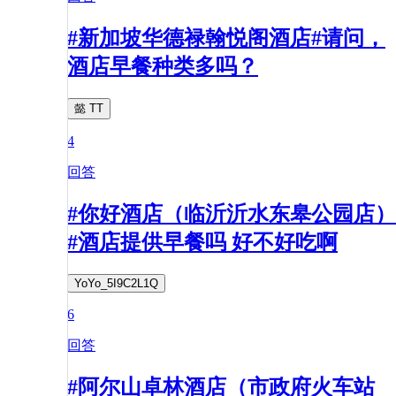
#新加坡华德禄翰悦阁酒店#请问，
酒店早餐种类多吗？
懿 TT
4
回答
#你好酒店（临沂沂水东皋公园店）
#酒店提供早餐吗 好不好吃啊
YoYo_5I9C2L1Q
6
回答
#阿尔山卓林酒店（市政府火车站