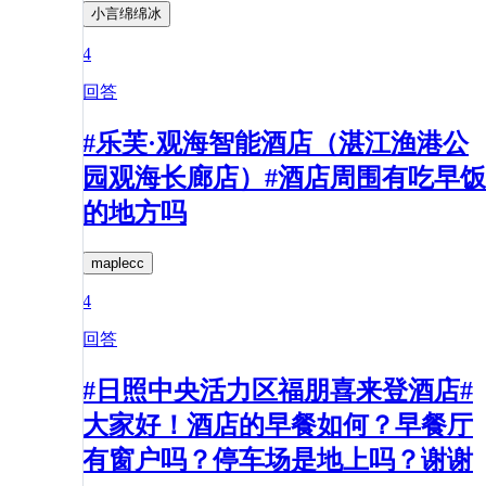
小言绵绵冰
4
回答
#乐芙·观海智能酒店（湛江渔港公
园观海长廊店）#酒店周围有吃早饭
的地方吗
maplecc
4
回答
#日照中央活力区福朋喜来登酒店#
大家好！酒店的早餐如何？早餐厅
有窗户吗？停车场是地上吗？谢谢