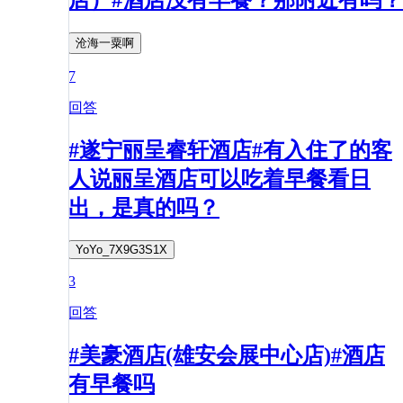
店）#酒店没有早餐？那附近有吗？
沧海一粟啊
7
回答
#遂宁丽呈睿轩酒店#有入住了的客
人说丽呈酒店可以吃着早餐看日
出，是真的吗？
YoYo_7X9G3S1X
3
回答
#美豪酒店(雄安会展中心店)#酒店
有早餐吗