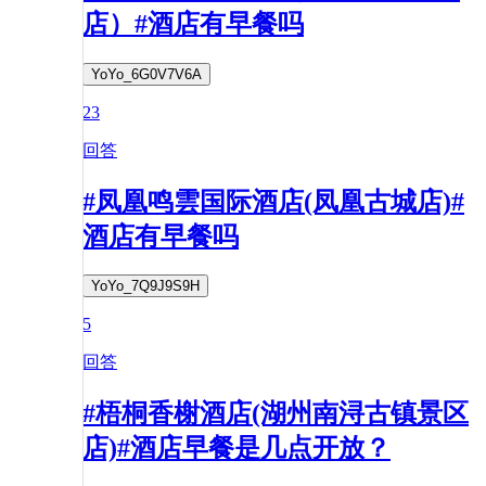
店）#酒店有早餐吗
YoYo_6G0V7V6A
23
回答
#凤凰鸣雲国际酒店(凤凰古城店)#
酒店有早餐吗
YoYo_7Q9J9S9H
5
回答
#梧桐香榭酒店(湖州南浔古镇景区
店)#酒店早餐是几点开放？