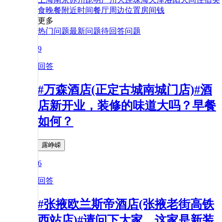
食
晚餐
附近
时间
餐厅
周边
位置
房间
钱
更多
热门问题
最新问题
待回答问题
9
回答
#万森酒店(正定古城南城门店)#酒
店新开业，装修的味道大吗？早餐
如何？
露峥嵘
6
回答
#张掖欧兰斯帝酒店(张掖老街高铁
西站店)#请问下大家，这家是新装