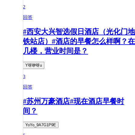
2
回答
#西安大兴智选假日酒店（光化门地
铁站店）#酒店的早餐怎么样啊？在
几楼，营业时间是？
Y呀咿呀u
3
回答
#苏州万豪酒店#现在酒店早餐时
间？
YoYo_9A7G1P9E