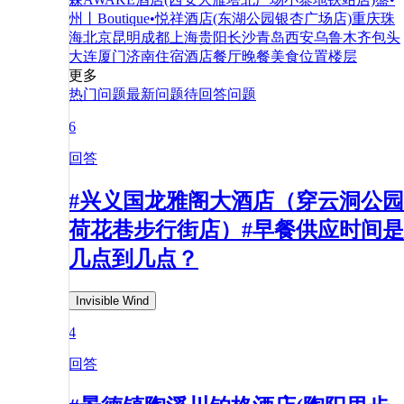
州丨Boutique•悦祥酒店(东湖公园银杏广场店)
重庆
珠
海
北京
昆明
成都
上海
贵阳
长沙
青岛
西安
乌鲁木齐
包头
大连
厦门
济南
住宿
酒店
餐厅
晚餐
美食
位置
楼层
更多
热门问题
最新问题
待回答问题
6
回答
#兴义国龙雅阁大酒店（穿云洞公园
荷花巷步行街店）#早餐供应时间是
几点到几点？
Invisible Wind
4
回答