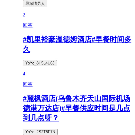
最深情男人
2
回答
#凯里裕豪温德姆酒店#早餐时间多
久
YoYo_8H5L4U6J
4
回答
#麗枫酒店(乌鲁木齐天山国际机场
德港万达店)#早餐供应时间是几点
到几点呀？
YoYo_2S2T5F7N