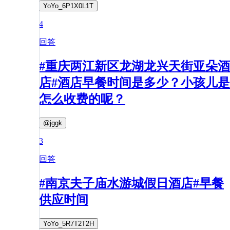
YoYo_6P1X0L1T
4
回答
#重庆两江新区龙湖龙兴天街亚朵酒
店#酒店早餐时间是多少？小孩儿是
怎么收费的呢？
@jggk
3
回答
#南京夫子庙水游城假日酒店#早餐
供应时间
YoYo_5R7T2T2H